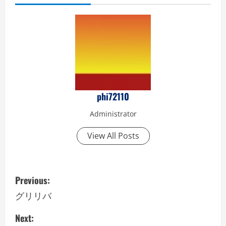
phi72110
Administrator
View All Posts
P
Previous:
o
グリリバ
s
Next: