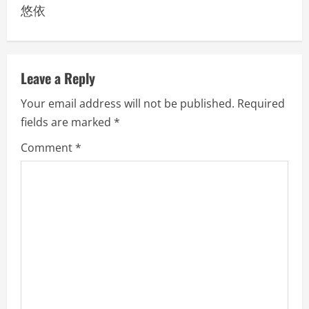
悠依
t
n
a
Leave a Reply
v
Your email address will not be published.
Required
fields are marked
*
i
Comment
*
g
a
t
i
o
n