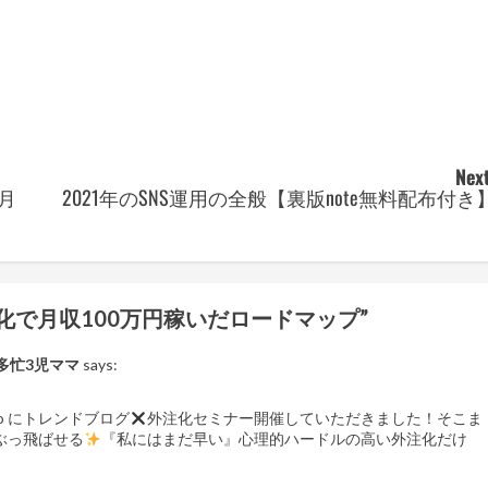
Next
月
2021年のSNS運用の全般【裏版note無料配布付き
化で月収100万円稼いだロードマップ
”
多忙3児ママ
says:
oiro にトレンドブログ
外注化セミナー開催していただきました！そこま
桁ぶっ飛ばせる
『私にはまだ早い』心理的ハードルの高い外注化だけ