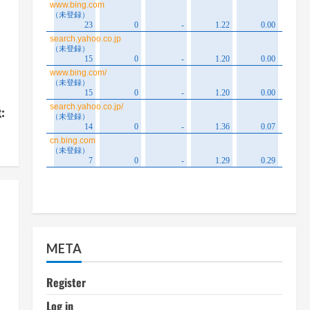
:
】
META
Register
Log in