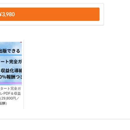
¥3,980
業スタート完全ガ
レPDF＆収益
9,800円／
報酬）