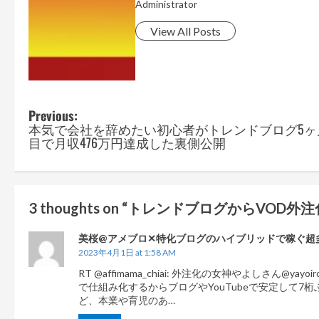
Administrator
View All Posts
Previous:
P
本気で会社を辞めたい初心者がトレンドブログ5ヶ
o
目で月収476万円達成した裏側公開
s
t
n
3 thoughts on “
トレンドブログからVOD外注
a
美桜@アメブロ✕特化ブログのハイブリッドで稼ぐ超
v
2023年4月1日 at 1:58 AM
i
RT @affimama_chiai: 外注化の女神やよしさん@yay
g
で仕組み化するからブログやYouTubeで安定して7
ど、本業や育児のあ…
a