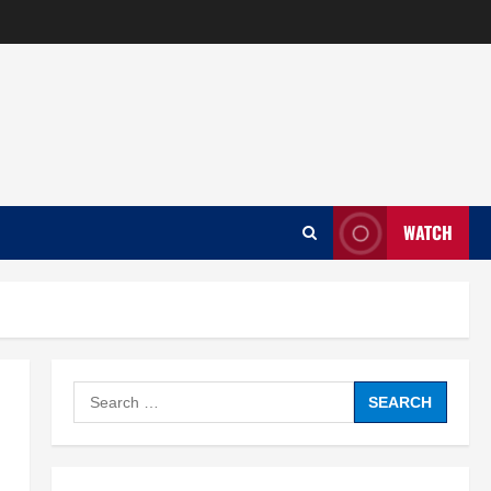
WATCH
Search
for:
ロ