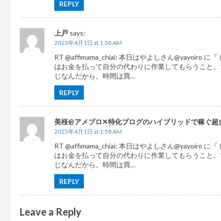
REPLY
t
i
上戸
says:
o
2023年4月1日 at 1:58 AM
n
RT @affimama_chiai: 本日はやよしさん@yayoiro
はお金を払って自分の代わりに作業してもらうこと。
じなんだから。時間は買…
REPLY
美桜@アメブロ✕特化ブログのハイブリッドで稼ぐ超
2023年4月1日 at 1:58 AM
RT @affimama_chiai: 本日はやよしさん@yayoiro
はお金を払って自分の代わりに作業してもらうこと。
じなんだから。時間は買…
REPLY
Leave a Reply