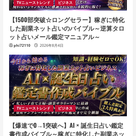
TVニューストレンド
ビジネス
【1500部突破☆ロングセラー】稼ぎに特化
した副業ネット占いのバイブル～逆算タロ
ット占いメール鑑定マニュアル～
phi72110
2026年8月4日
TVニューストレンド
ビジネス
【爆速で0→1突破へ】AI × 誕生日占い鑑定
書作成バイブル～稼ぎに特化した副業ネッ