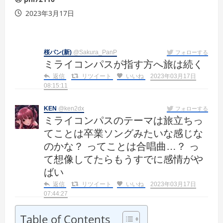
2023年3月17日
桜パン(新)
@Sakura_PanP
フォローする
ミライコンパスが指す方へ旅は続く
返信
リツイート
いいね
2023年03月17日
08:15:11
KEN
@ken2dx
フォローする
ミライコンパスのテーマは旅立ちっ
てことは卒業ソングみたいな感じな
のかな？ ってことは合唱曲…？ っ
て想像してたらもうすでに感情がや
ばい
返信
リツイート
いいね
2023年03月17日
07:44:27
Table of Contents