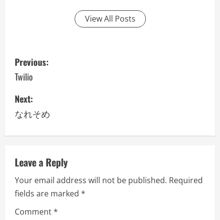
View All Posts
P
Previous:
o
Twilio
s
Next:
なれそめ
t
n
a
Leave a Reply
v
Your email address will not be published.
Required
fields are marked
*
i
Comment
*