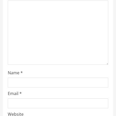
g
a
t
i
o
n
Name
*
Email
*
Website