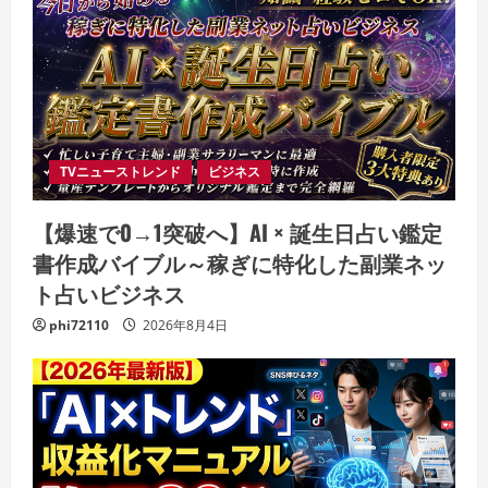
TVニューストレンド
ビジネス
【爆速で0→1突破へ】AI × 誕生日占い鑑定
書作成バイブル～稼ぎに特化した副業ネッ
ト占いビジネス
phi72110
2026年8月4日