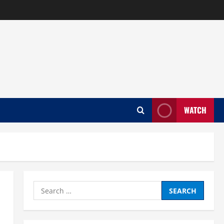
WATCH
Search
for: