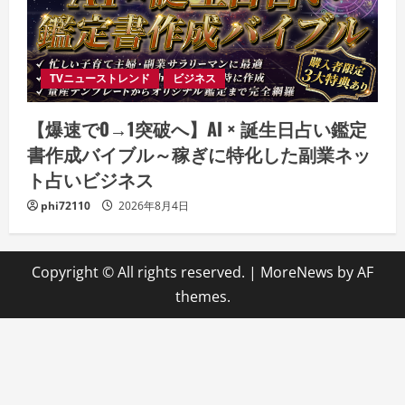
TVニューストレンド
ビジネス
【爆速で0→1突破へ】AI × 誕生日占い鑑定
書作成バイブル～稼ぎに特化した副業ネッ
ト占いビジネス
phi72110
2026年8月4日
Copyright © All rights reserved.
|
MoreNews
by AF
themes.