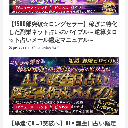
TVニューストレンド
ビジネス
【1500部突破☆ロングセラー】稼ぎに特化
した副業ネット占いのバイブル～逆算タロ
ット占いメール鑑定マニュアル～
phi72110
2026年8月4日
TVニューストレンド
ビジネス
【爆速で0→1突破へ】AI × 誕生日占い鑑定