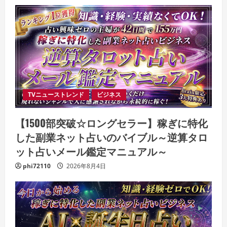
TVニューストレンド
ビジネス
【1500部突破☆ロングセラー】稼ぎに特化
した副業ネット占いのバイブル～逆算タロ
ット占いメール鑑定マニュアル～
phi72110
2026年8月4日