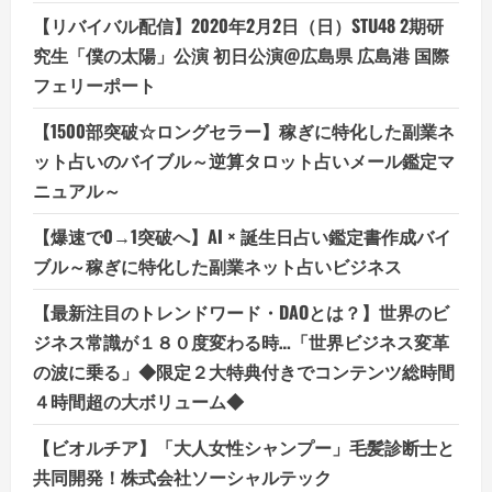
【リバイバル配信】2020年2月2日（日）STU48 2期研
究生「僕の太陽」公演 初日公演@広島県 広島港 国際
フェリーポート
【1500部突破☆ロングセラー】稼ぎに特化した副業ネ
ット占いのバイブル～逆算タロット占いメール鑑定マ
ニュアル～
【爆速で0→1突破へ】AI × 誕生日占い鑑定書作成バイ
ブル～稼ぎに特化した副業ネット占いビジネス
【最新注目のトレンドワード・DAOとは？】世界のビ
ジネス常識が１８０度変わる時…「世界ビジネス変革
の波に乗る」◆限定２大特典付きでコンテンツ総時間
４時間超の大ボリューム◆
【ビオルチア】「大人女性シャンプー」毛髪診断士と
共同開発！株式会社ソーシャルテック