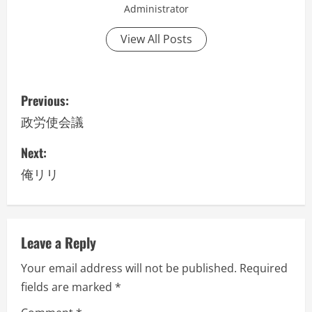
Administrator
View All Posts
P
Previous:
o
政労使会議
s
Next:
俺リリ
t
n
a
Leave a Reply
v
Your email address will not be published.
Required
fields are marked
*
i