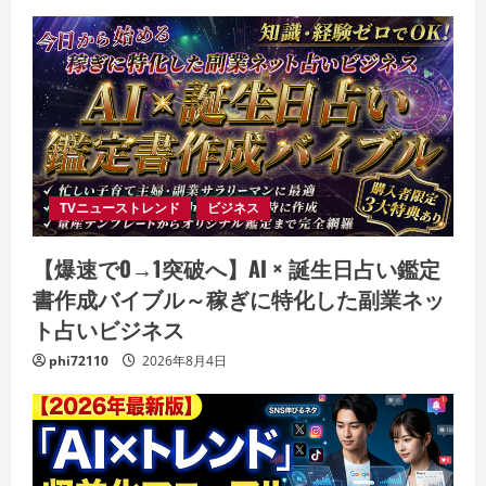
TVニューストレンド
ビジネス
【爆速で0→1突破へ】AI × 誕生日占い鑑定
書作成バイブル～稼ぎに特化した副業ネッ
ト占いビジネス
phi72110
2026年8月4日