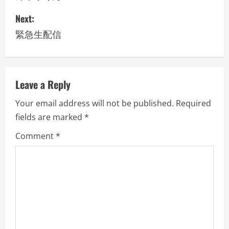
s
Next:
緊急生配信
t
n
a
Leave a Reply
v
Your email address will not be published.
Required
fields are marked
*
i
Comment
*
g
a
t
i