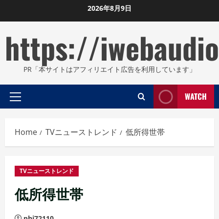
Skip
2026年8月9日
to
https://iwebaudio
content
PR「本サイトはアフィリエイト広告を利用しています」
WATCH
Primary
Menu
Home
TVニューストレンド
低所得世帯
TVニューストレンド
低所得世帯
phi72110