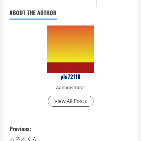
ABOUT THE AUTHOR
phi72110
Administrator
View All Posts
P
Previous:
o
カネオくん