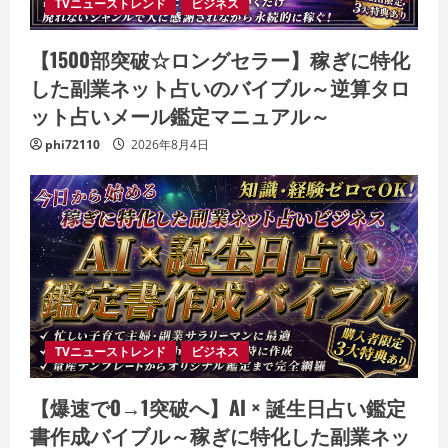
TVニューストレンド
ビジネス
【1500部突破☆ロングセラー】稼ぎに特化
した副業ネット占いのバイブル～逆算タロ
ット占いメール鑑定マニュアル～
phi72110
2026年8月4日
TVニューストレンド
ビジネス
【爆速で0→1突破へ】AI × 誕生日占い鑑定
書作成バイブル～稼ぎに特化した副業ネッ