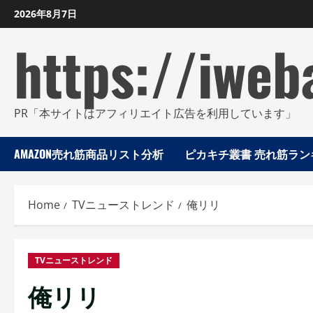
Skip
2026年8月7日
to
https://iweb
content
PR「本サイトはアフィリエイト広告を利用しています」
AMAZON売れ筋商品リスト分析
ピカキチ叢書 売れ筋ランキ
Home
TVニューストレンド
俺リリ
TVニューストレンド
俺リリ