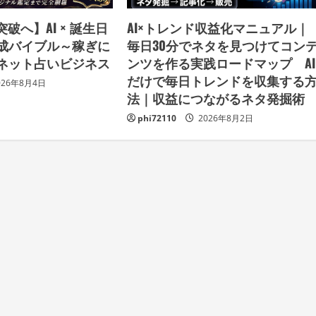
破へ】AI × 誕生日
AI×トレンド収益化マニュアル｜
成バイブル～稼ぎに
毎日30分でネタを見つけてコン
ネット占いビジネス
ンツを作る実践ロードマップ AI
だけで毎日トレンドを収集する
026年8月4日
法｜収益につながるネタ発掘
phi72110
2026年8月2日