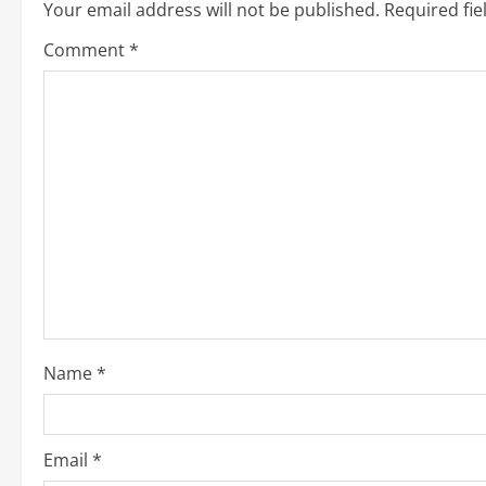
n
Your email address will not be published.
Required fi
a
Comment
*
v
i
g
a
t
i
o
Name
*
n
Email
*