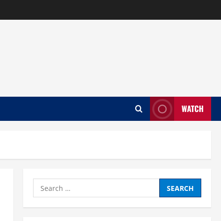
WATCH
Search
for: