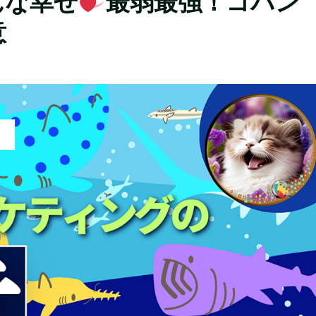
んな幸せ
最弱最強！コバン
意