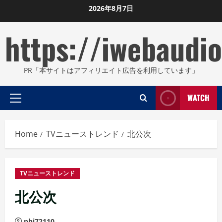
Skip
2026年8月7日
to
https://iwebaudio
content
PR「本サイトはアフィリエイト広告を利用しています」
WATCH
Primary
Menu
Home
TVニューストレンド
北公次
TVニューストレンド
北公次
phi72110