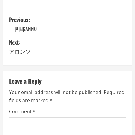
P
Previous:
o
三四郎ANN0
s
Next:
アロンソ
t
n
a
Leave a Reply
v
Your email address will not be published.
Required
fields are marked
*
i
Comment
*
g
a