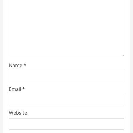
t
i
o
n
Name
*
Email
*
Website