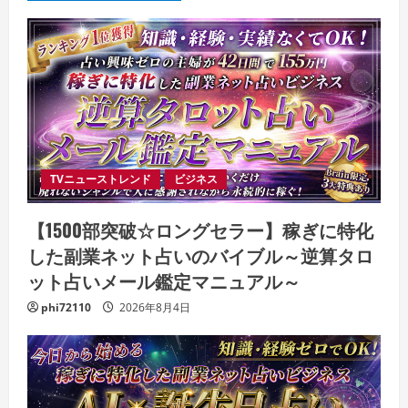
TVニューストレンド
ビジネス
【1500部突破☆ロングセラー】稼ぎに特化
した副業ネット占いのバイブル～逆算タロ
ット占いメール鑑定マニュアル～
phi72110
2026年8月4日