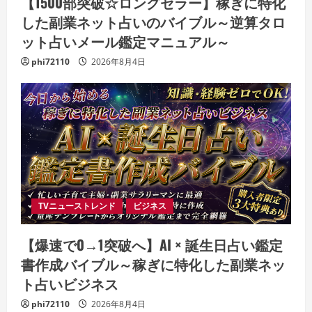
【1500部突破☆ロングセラー】稼ぎに特化
した副業ネット占いのバイブル～逆算タロ
ット占いメール鑑定マニュアル～
phi72110
2026年8月4日
TVニューストレンド
ビジネス
【爆速で0→1突破へ】AI × 誕生日占い鑑定
書作成バイブル～稼ぎに特化した副業ネッ
ト占いビジネス
phi72110
2026年8月4日