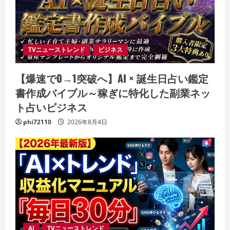
TVニューストレンド
ビジネス
【爆速で0→1突破へ】AI × 誕生日占い鑑定
書作成バイブル～稼ぎに特化した副業ネッ
ト占いビジネス
phi72110
2026年8月4日
AI
TVニューストレンド