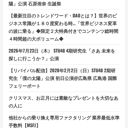
陽」公演 石原侑奈 生誕祭
【最新注目のトレンドワード・DAOとは？】世界のビ
ジネス常識が１８０度変わる時…「世界ビジネス変革
の波に乗る」◆限定２大特典付きでコンテンツ総時間
４時間超の大ボリューム◆
2026年7月23日（木） STU48 4期研究生「さあ 未来を
探しに行こうか？」公演
【リバイバル配信】2020年2月2日（日）STU48 2期研
究生「僕の太陽」公演 初日公演@広島県 広島港 国際
フェリーポート
クリスマス、お正月には素敵なプレゼントを大切なあ
の人に
他社からの乗り換え専用ファクタリング 業界最低水準
手数料【MSFJ】