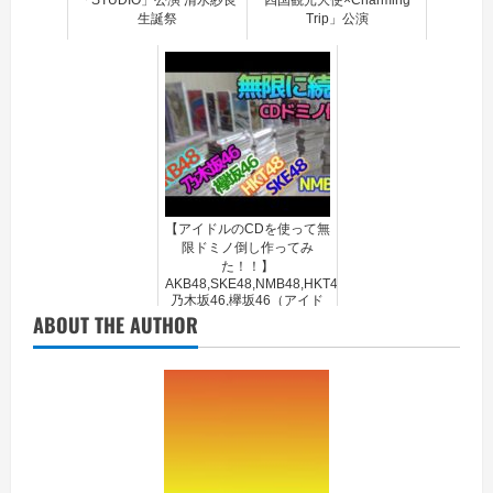
「STUDIO」公演 清水紗良
四国観光大使×Charming
生誕祭
Trip」公演
【アイドルのCDを使って無
限ドミノ倒し作ってみ
た！！】
AKB48,SKE48,NMB48,HKT48,
乃木坂46,欅坂46（アイド
ABOUT THE AUTHOR
ルファンの人はやってみ
て！！）