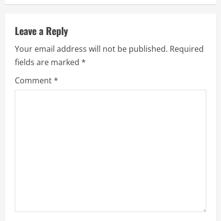
v
i
Leave a Reply
g
Your email address will not be published.
Required
a
fields are marked
*
Comment
*
t
i
o
n