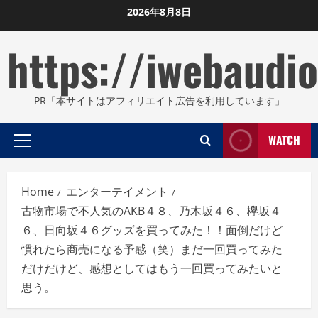
Skip
2026年8月8日
to
https://iwebaudio
content
PR「本サイトはアフィリエイト広告を利用しています」
WATCH
Primary
Menu
Home
エンターテイメント
古物市場で不人気のAKB４８、乃木坂４６、欅坂４
６、日向坂４６グッズを買ってみた！！面倒だけど
慣れたら商売になる予感（笑）まだ一回買ってみた
だけだけど、感想としてはもう一回買ってみたいと
思う。