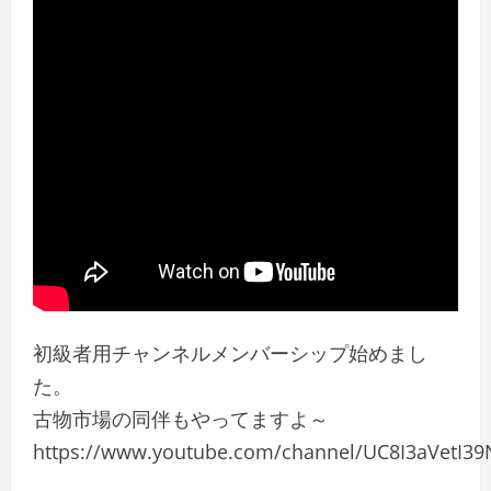
初級者用チャンネルメンバーシップ始めまし
た。
古物市場の同伴もやってますよ～
https://www.youtube.com/channel/UC8I3aVetI39