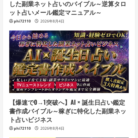
した副業ネット占いのバイブル～逆算タロ
ット占いメール鑑定マニュアル～
phi72110
2026年8月4日
TVニューストレンド
ビジネス
【爆速で0→1突破へ】AI × 誕生日占い鑑定
書作成バイブル～稼ぎに特化した副業ネッ
ト占いビジネス
phi72110
2026年8月4日