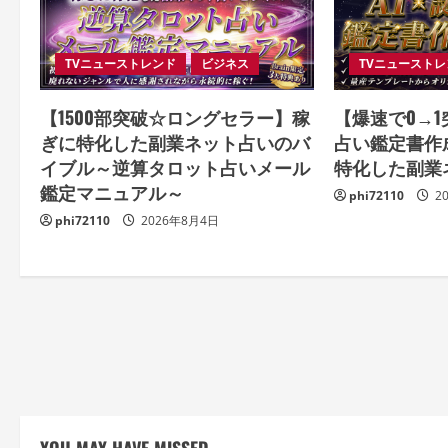
TVニューストレンド
ビジネス
TVニュースト
【1500部突破☆ロングセラー】稼
【爆速で0→1突
ぎに特化した副業ネット占いのバ
占い鑑定書作
イブル～逆算タロット占いメール
特化した副業
鑑定マニュアル～
phi72110
2
phi72110
2026年8月4日