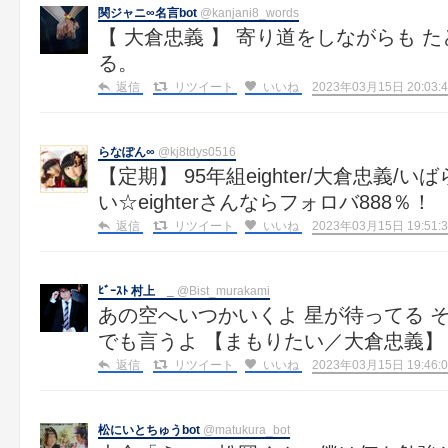
関ジャニ∞名言bot
@kanjani8_words
【 大倉忠義 】 寄り道をしながらも 
る。
返信
リツイート
いいね
2023年03月15日 20:03:4
らなぽん∞
@kj8tdys0516
【定期】 95年組eighter/大倉忠義
い☆eighterさんならフォロバ888％！
返信
リツイート
いいね
2023年03月15日 19:51:3
ﾋﾞｰｽﾄ 村上 _
@Bist_murakami
あの空へいつかいくよ 星が待ってる 
でも言うよ 【まもりたい／大倉忠義】
返信
リツイート
いいね
2023年03月15日 19:46:0
松にいとちゅうbot
@matukura_bot