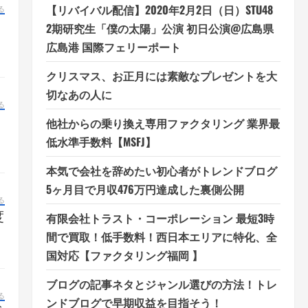
【リバイバル配信】2020年2月2日（日）STU48
る
2期研究生「僕の太陽」公演 初日公演@広島県
広島港 国際フェリーポート
クリスマス、お正月には素敵なプレゼントを大
切なあの人に
る
さ
他社からの乗り換え専用ファクタリング 業界最
低水準手数料【MSFJ】
本気で会社を辞めたい初心者がトレンドブログ
5ヶ月目で月収476万円達成した裏側公開
る
度
有限会社トラスト・コーポレーション 最短3時
間で買取！低手数料！西日本エリアに特化、全
国対応【ファクタリング福岡 】
ブログの記事ネタとジャンル選びの方法！トレ
る
ンドブログで早期収益を目指そう！