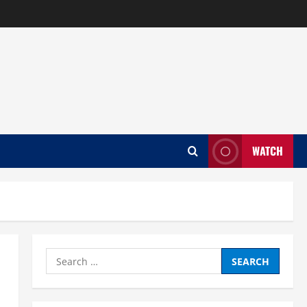
WATCH
Search
for: