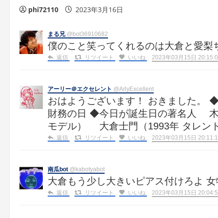
phi72110
2023年3月16日
まる兄
@bot36910682
僕のこと笑ってくれるのは大倉と愛梨
返信
リツイート
いいね
2023年03月15日 20:15:0
アーリー＠エクセレント
@ArlyExcellent
おはようございます！ おきました。 
財務の日 ◆今日が誕生日の著名人 木村
モデル） 大倉士門（1993年 タレン
返信
リツイート
いいね
2023年03月15日 20:11:1
南瓜bot
@kabotyabot
大倉もう少し大きいピアス付けろよ 女
返信
リツイート
いいね
2023年03月15日 20:04:5