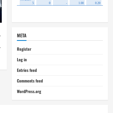
META
テ
方
Register
術
Log in
Entries feed
Comments feed
WordPress.org