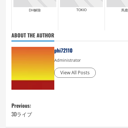
TOKIO
DH解除
馬鹿
ABOUT THE AUTHOR
phi72110
Administrator
View All Posts
P
Previous:
3Dライブ
o