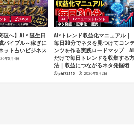
レンド
ビジネス
AI
TVニューストレンド
破へ】AI × 誕生日
AI×トレンド収益化マニュアル｜
成バイブル～稼ぎに
毎日30分でネタを見つけてコン
ネット占いビジネス
ンツを作る実践ロードマップ AI
だけで毎日トレンドを収集する
026年8月4日
法｜収益につながるネタ発掘
phi72110
2026年8月2日