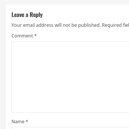
s
t
Leave a Reply
n
Your email address will not be published.
Required fi
a
Comment
*
v
i
g
a
t
i
o
Name
*