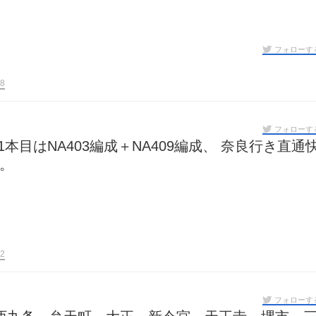
フォローす
8
フォローす
目はNA403編成＋NA409編成、 奈良行き直通
た。
2
フォローす