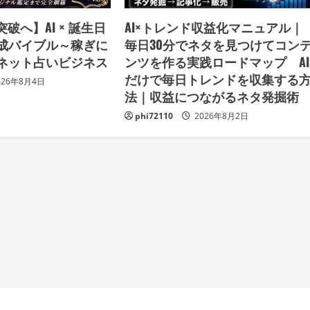
破へ】AI × 誕生日
AI×トレンド収益化マニュアル｜
成バイブル～稼ぎに
毎日30分でネタを見つけてコン
ネット占いビジネス
ンツを作る実践ロードマップ AI
だけで毎日トレンドを収集する
026年8月4日
法｜収益につながるネタ発掘
phi72110
2026年8月2日