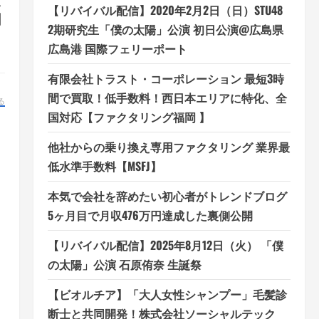
三
【リバイバル配信】2020年2月2日（日）STU48
関
2期研究生「僕の太陽」公演 初日公演@広島県
広島港 国際フェリーポート
有限会社トラスト・コーポレーション 最短3時
間で買取！低手数料！西日本エリアに特化、全
る
国対応【ファクタリング福岡 】
他社からの乗り換え専用ファクタリング 業界最
低水準手数料【MSFJ】
本気で会社を辞めたい初心者がトレンドブログ
5ヶ月目で月収476万円達成した裏側公開
【リバイバル配信】2025年8月12日（火） 「僕
の太陽」公演 石原侑奈 生誕祭
【ビオルチア】「大人女性シャンプー」毛髪診
断士と共同開発！株式会社ソーシャルテック