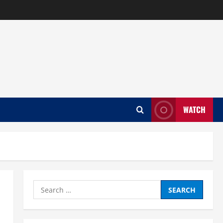
WATCH
Search
for: