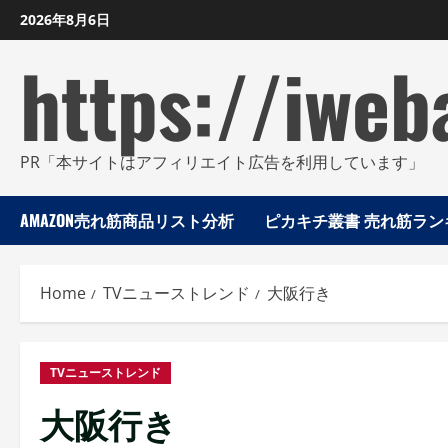
Skip
2026年8月6日
to
https://iweb
content
PR「本サイトはアフィリエイト広告を利用しています」
AMAZON売れ筋商品リスト分析
ピカキチ叢書 売れ筋ランキ
Home
TVニューストレンド
大阪行き
TVニューストレンド
大阪行き