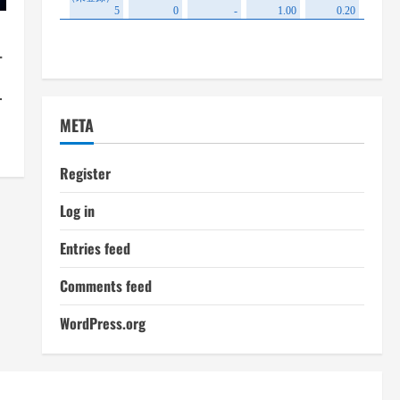
テ
方
術
META
Register
Log in
Entries feed
Comments feed
WordPress.org