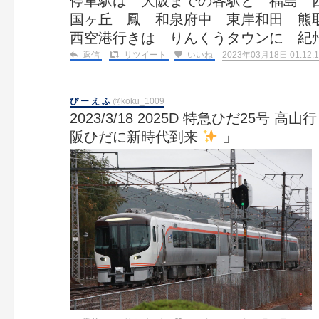
停車駅は 大阪までの各駅と 福島 
国ヶ丘 鳳 和泉府中 東岸和田 熊
西空港行きは りんくうタウンに 紀
返信
リツイート
いいね
2023年03月18日 01:12:1
ぴ ー え ふ
@koku_1009
2023/3/18 2025D 特急ひだ25号 高
阪ひだに新時代到来
」