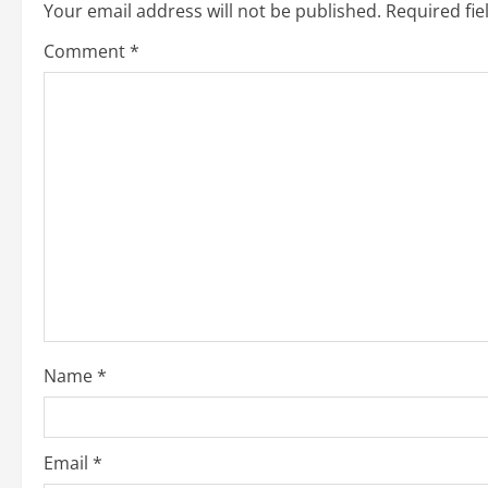
n
Your email address will not be published.
Required fi
a
Comment
*
v
i
g
a
t
i
o
Name
*
n
Email
*