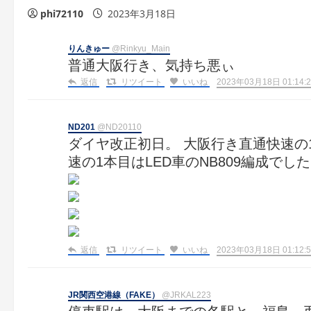
phi72110
2023年3月18日
りんきゅー
@Rinkyu_Main
普通大阪行き、気持ち悪ぃ
返信
リツイート
いいね
2023年03月18日 01:14:2
ND201
@ND20110
ダイヤ改正初日。 大阪行き直通快速の1本
速の1本目はLED車のNB809編成でし
返信
リツイート
いいね
2023年03月18日 01:12:5
JR関西空港線（FAKE）
@JRKAL223