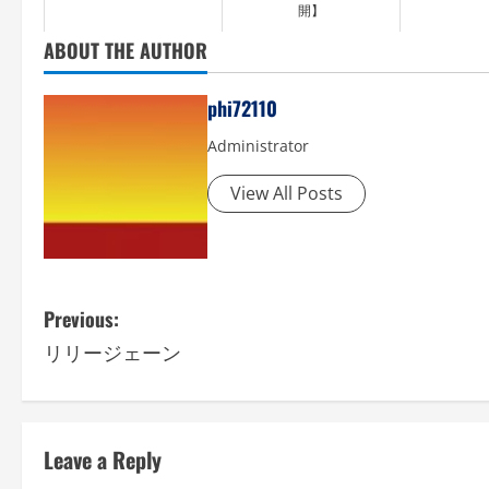
開】
ABOUT THE AUTHOR
phi72110
Administrator
View All Posts
P
Previous:
リリージェーン
o
s
t
Leave a Reply