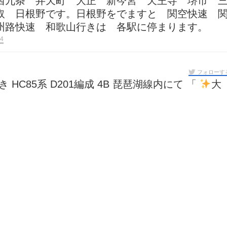
西九条 弁天町 大正 新今宮 天王寺 堺市 
取 日根野です。日根野をでますと 関空快速 
州路快速 和歌山行きは 各駅に停まります。
4
フォローす
山行き HC85系 D201編成 4B 琵琶湖線内にて 「
大