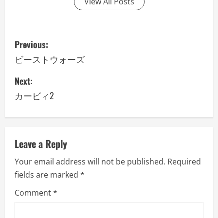
View All Posts
P
Previous:
o
ビーストウォーズ
s
Next:
カービィ2
t
n
a
Leave a Reply
v
Your email address will not be published.
Required
fields are marked
*
i
Comment
*
g