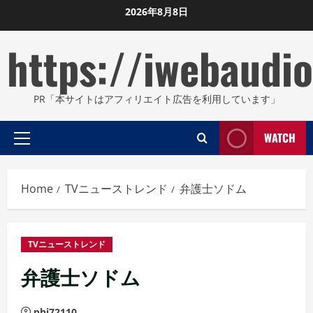
Skip
2026年8月8日
to
https://iwebaudio
content
PR「本サイトはアフィリエイト広告を利用しています」
WATCH
Primary
Menu
Home
TVニューストレンド
弁護士ソドム
TVニューストレンド
弁護士ソドム
phi72110