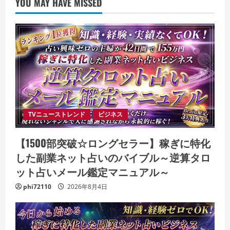
YOU MAY HAVE MISSED
TVニューストレンド
ビジネス
【1500部突破☆ロングセラー】稼ぎに特化
した副業ネット占いのバイブル～逆算タロ
ット占いメール鑑定マニュアル～
phi72110
2026年8月4日