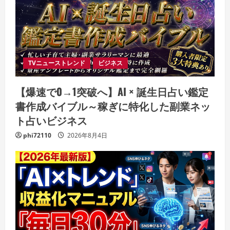
TVニューストレンド
ビジネス
【爆速で0→1突破へ】AI × 誕生日占い鑑定
書作成バイブル～稼ぎに特化した副業ネッ
ト占いビジネス
phi72110
2026年8月4日