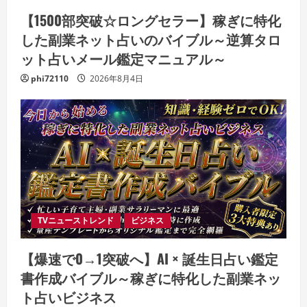
【1500部突破☆ロングセラー】稼ぎに特化
した副業ネット占いのバイブル～逆算タロ
ット占いメール鑑定マニュアル～
phi72110
2026年8月4日
TVニューストレンド
ビジネス
【爆速で0→1突破へ】AI × 誕生日占い鑑定
書作成バイブル～稼ぎに特化した副業ネッ
ト占いビジネス