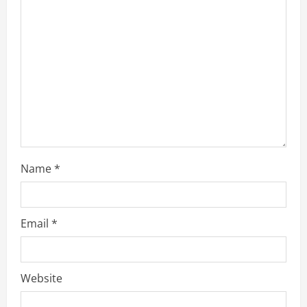
a
t
i
o
n
Name
*
Email
*
Website