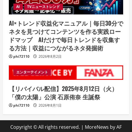
AI
TVニューストレンド
AI×トレンド収益化マニュアル｜毎日30分で
ネタを見つけてコンテンツを作る実践ロー
ドマップ AIだけで毎日トレンドを収集す
る方法｜収益につながるネタ発掘術
phi72110
2026年8月2日
エンターテイメント
【リバイバル配信】2025年8月12日（火）
「僕の太陽」公演 石原侑奈 生誕祭
phi72110
2026年8月1日
Copyright © All rights reserved.
|
MoreNews
by AF