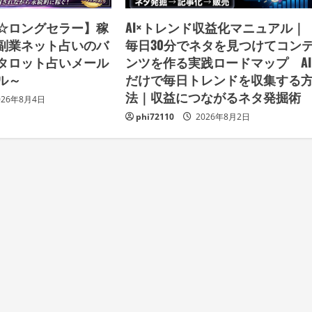
破☆ロングセラー】稼
AI×トレンド収益化マニュアル｜
副業ネット占いのバ
毎日30分でネタを見つけてコン
タロット占いメール
ンツを作る実践ロードマップ AI
ル～
だけで毎日トレンドを収集する
法｜収益につながるネタ発掘
026年8月4日
phi72110
2026年8月2日