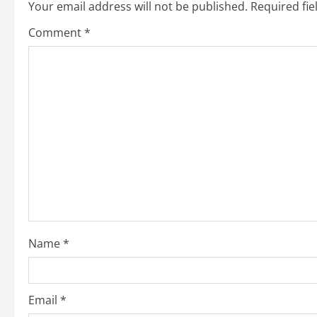
n
Your email address will not be published.
Required fi
a
Comment
*
v
i
g
a
t
i
o
Name
*
n
Email
*