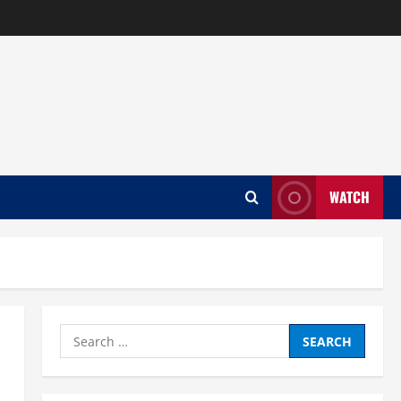
WATCH
Search
for: