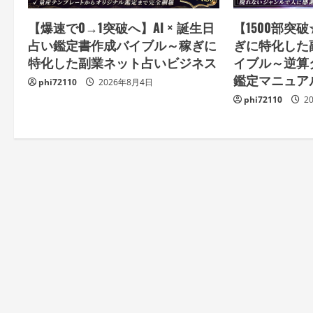
【爆速で0→1突破へ】AI × 誕生日
【1500部突
占い鑑定書作成バイブル～稼ぎに
ぎに特化した
特化した副業ネット占いビジネス
イブル～逆算
鑑定マニュア
phi72110
2026年8月4日
phi72110
2