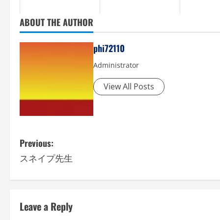
ABOUT THE AUTHOR
phi72110
Administrator
View All Posts
P
Previous:
スネイプ先生
o
s
t
Leave a Reply