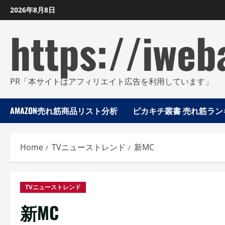
Skip
2026年8月8日
to
https://iweb
content
PR「本サイトはアフィリエイト広告を利用しています」
AMAZON売れ筋商品リスト分析
ピカキチ叢書 売れ筋ランキ
Home
TVニューストレンド
新MC
TVニューストレンド
新MC