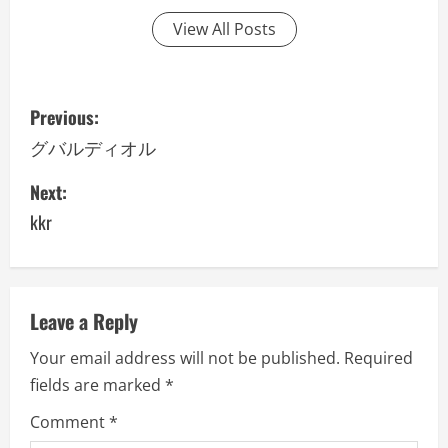
View All Posts
P
Previous:
o
グバルディオル
s
Next:
kkr
t
n
a
Leave a Reply
v
Your email address will not be published.
Required
fields are marked
*
i
Comment
*
g