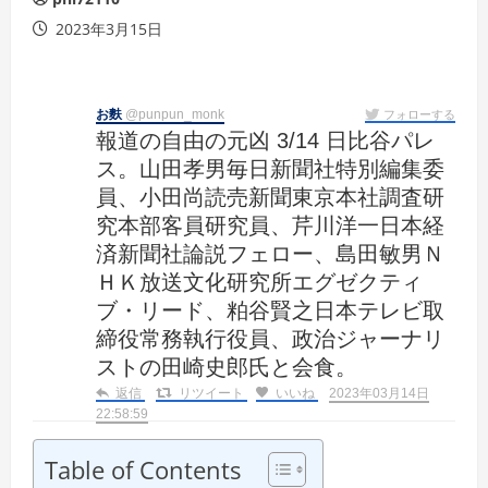
2023年3月15日
お麩
@punpun_monk
フォローする
報道の自由の元凶 3/14 日比谷パレ
ス。山田孝男毎日新聞社特別編集委
員、小田尚読売新聞東京本社調査研
究本部客員研究員、芹川洋一日本経
済新聞社論説フェロー、島田敏男Ｎ
ＨＫ放送文化研究所エグゼクティ
ブ・リード、粕谷賢之日本テレビ取
締役常務執行役員、政治ジャーナリ
ストの田崎史郎氏と会食。
返信
リツイート
いいね
2023年03月14日
22:58:59
Table of Contents