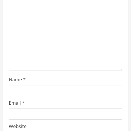
a
t
i
o
n
Name
*
Email
*
Website