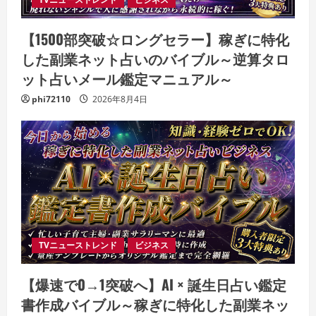
【1500部突破☆ロングセラー】稼ぎに特化
した副業ネット占いのバイブル～逆算タロ
ット占いメール鑑定マニュアル～
phi72110
2026年8月4日
TVニューストレンド
ビジネス
【爆速で0→1突破へ】AI × 誕生日占い鑑定
書作成バイブル～稼ぎに特化した副業ネッ