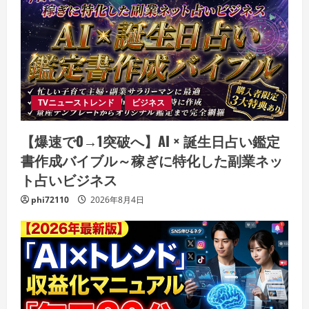
TVニューストレンド
ビジネス
【爆速で0→1突破へ】AI × 誕生日占い鑑定
書作成バイブル～稼ぎに特化した副業ネッ
ト占いビジネス
phi72110
2026年8月4日