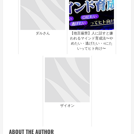
ダルさん
【他言厳禁】人に話すと嫌
われるマインド育成法〜や
めたい・逃げたい・○にた
いってヒト向け〜
ザイオン
ABOUT THE AUTHOR