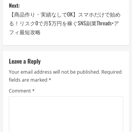
Next:
t
【商品作り・実績なしでOK】スマホだけで始め
n
る！リスク0で月5万円を稼ぐSNS副業Threads×ア
a
フィ最短攻略
v
i
Leave a Reply
g
Your email address will not be published.
Required
a
fields are marked
*
Comment
*
t
i
o