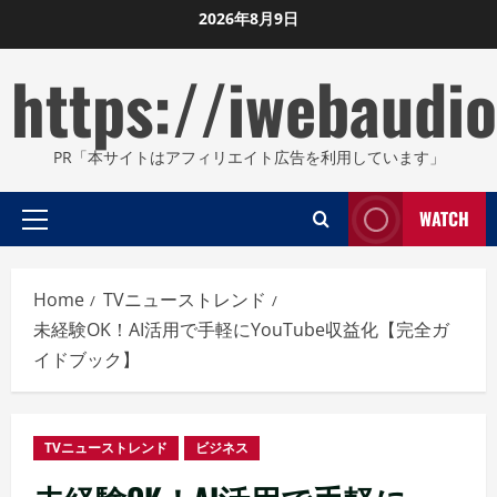
Skip
2026年8月9日
to
https://iwebaudio
content
PR「本サイトはアフィリエイト広告を利用しています」
WATCH
Primary
Menu
Home
TVニューストレンド
未経験OK！AI活用で手軽にYouTube収益化【完全ガ
イドブック】
TVニューストレンド
ビジネス