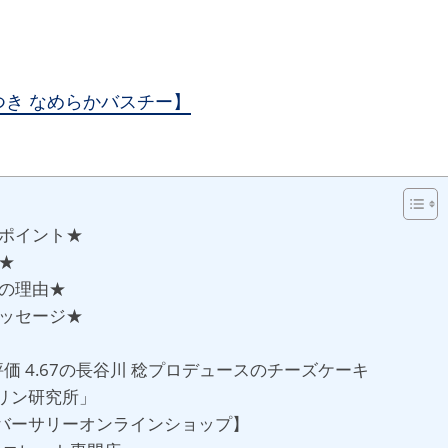
き なめらかバスチー】
スポイント★
★
メの理由★
メッセージ★
 4.67の長谷川 稔プロデュースのチーズケーキ
リン研究所」
バーサリーオンラインショップ】