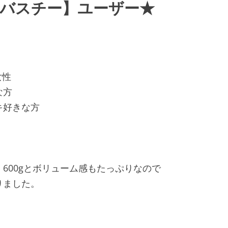
かバスチー】ユーザー★
女性
な方
キ好きな方
600gとボリューム感もたっぷりなので
りました。