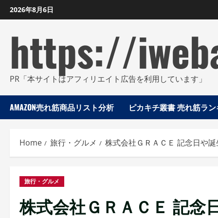
Skip
2026年8月6日
to
https://iweb
content
PR「本サイトはアフィリエイト広告を利用しています」
AMAZON売れ筋商品リスト分析
ピカキチ叢書 売れ筋ランキ
Home
旅行・グルメ
株式会社ＧＲＡＣＥ 記念日や誕
旅行・グルメ
株式会社ＧＲＡＣＥ 記念