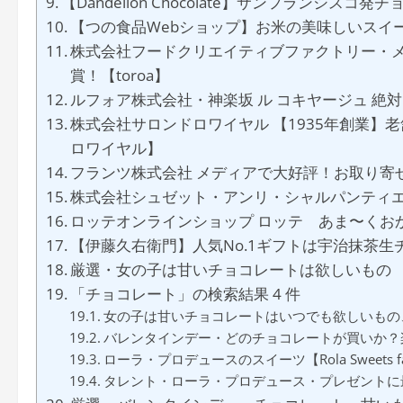
【Dandelion Chocolate】サンフランシスコ
【つの食品Webショップ】お米の美味しいスイ
株式会社フードクリエイティブファクトリー・メ
賞！【toroa】
ルフォア株式会社・神楽坂 ル コキヤージュ 絶
株式会社サロンドロワイヤル 【1935年創業
ロワイヤル】
フランツ株式会社 メディアで大好評！お取り寄
株式会社シュゼット・アンリ・シャルパンティ
ロッテオンラインショップ ロッテ あま〜くお
【伊藤久右衛門】人気No.1ギフトは宇治抹茶生
厳選・女の子は甘いチョコレートは欲しいもの
「チョコレート」の検索結果 4 件
女の子は甘いチョコレートはいつでも欲しいもの
バレンタインデー・どのチョコレートが買いか？
ローラ・プロデュースのスイーツ【Rola Sweets fac
タレント・ローラ・プロデュース・プレゼントに最適スイーツ【