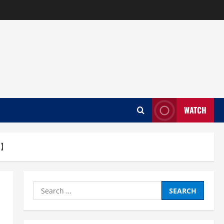
WATCH
ー】
Search
for: