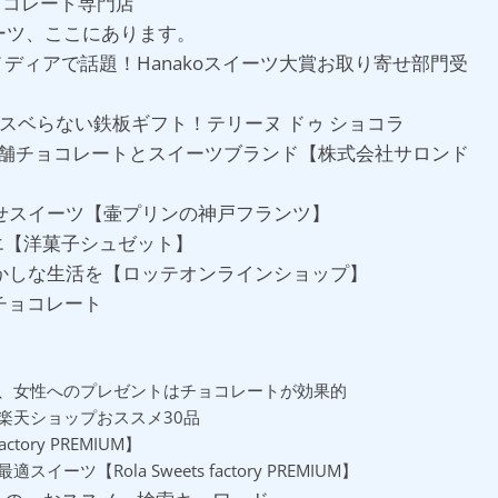
発チョコレート専門店
ーツ、ここにあります。
ディアで話題！Hanakoスイーツ大賞お取り寄せ部門受
対スベらない鉄板ギフト！テリーヌ ドゥ ショコラ
】老舗チョコレートとスイーツブランド【株式会社サロンド
せスイーツ【壷プリンの神戸フランツ】
エ【洋菓子シュゼット】
かしな生活を【ロッテオンラインショップ】
チョコレート
、女性へのプレゼントはチョコレートが効果的
楽天ショップおススメ30品
tory PREMIUM】
Rola Sweets factory PREMIUM】