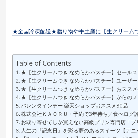
★全国冷凍配送★贈り物や手土産に【生クリームつ
Table of Contents
★【生クリームつき なめらかバスチー】セール
★【生クリームつき なめらかバスチー】ユーザー
★【生クリームつき なめらかバスチー】おスス
★【生クリームつき なめらかバスチー】からの
バレンタインデー 楽天ショップおススメ30品
株式会社ＫＡＯＲＵ・予約で3年待ち／食べログ評価
お取り寄せでしか買えない高級プリン専門店「プ
人生の『記念日』を彩る夢のあるスイーツ【アニ