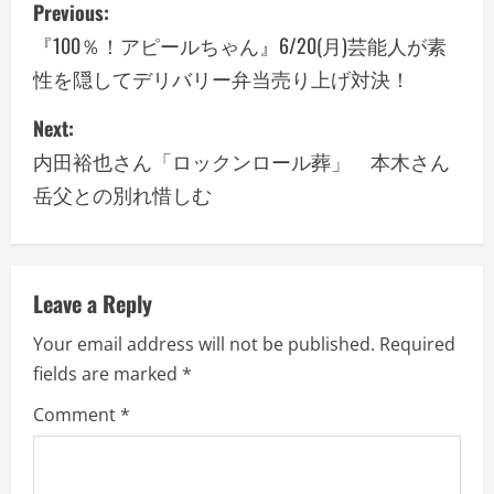
P
Previous:
o
『100％！アピールちゃん』6/20(月)芸能人が素
性を隠してデリバリー弁当売り上げ対決！
s
Next:
t
内田裕也さん「ロックンロール葬」 本木さん
n
岳父との別れ惜しむ
a
v
Leave a Reply
i
Your email address will not be published.
Required
g
fields are marked
*
a
Comment
*
t