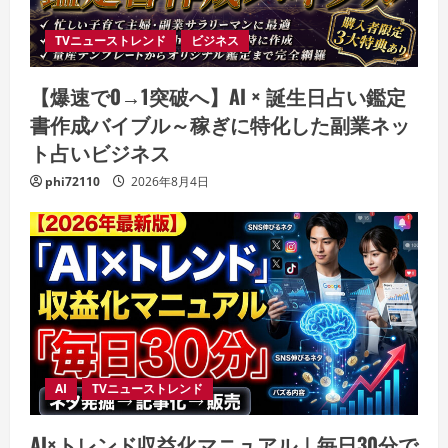
TVニューストレンド
ビジネス
【爆速で0→1突破へ】AI × 誕生日占い鑑定
書作成バイブル～稼ぎに特化した副業ネッ
ト占いビジネス
phi72110
2026年8月4日
AI
TVニューストレンド
AI×トレンド収益化マニュアル｜毎日30分で