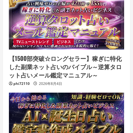
TVニューストレンド
ビジネス
【1500部突破☆ロングセラー】稼ぎに特化
した副業ネット占いのバイブル～逆算タロ
ット占いメール鑑定マニュアル～
phi72110
2026年8月4日