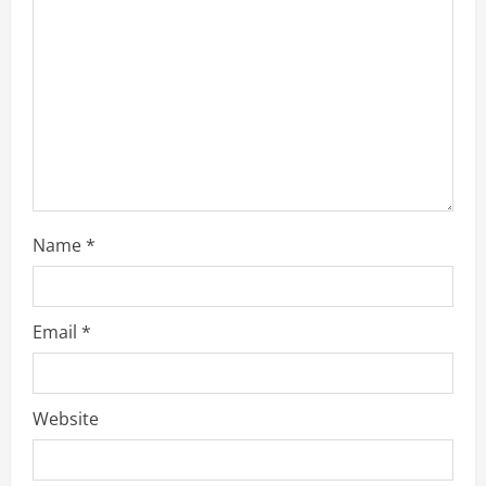
i
o
n
Name
*
Email
*
Website