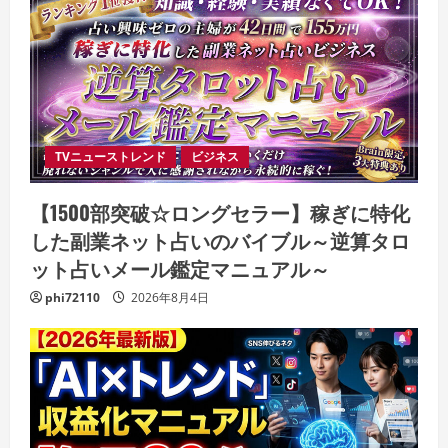
TVニューストレンド
ビジネス
【1500部突破☆ロングセラー】稼ぎに特化
した副業ネット占いのバイブル～逆算タロ
ット占いメール鑑定マニュアル～
phi72110
2026年8月4日