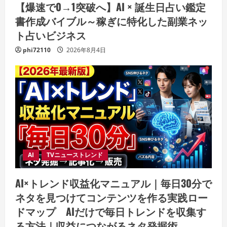
【爆速で0→1突破へ】AI × 誕生日占い鑑定
書作成バイブル～稼ぎに特化した副業ネッ
ト占いビジネス
phi72110
2026年8月4日
AI
TVニューストレンド
AI×トレンド収益化マニュアル｜毎日30分で
ネタを見つけてコンテンツを作る実践ロー
ドマップ AIだけで毎日トレンドを収集す
る方法｜収益につながるネタ発掘術