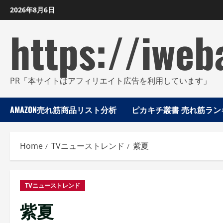
Skip
2026年8月6日
to
https://iweb
content
PR「本サイトはアフィリエイト広告を利用しています」
AMAZON売れ筋商品リスト分析
ピカキチ叢書 売れ筋ランキ
Home
TVニューストレンド
紫夏
TVニューストレンド
紫夏