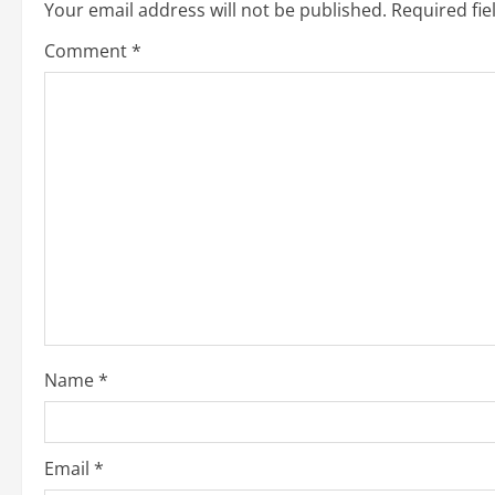
n
Your email address will not be published.
Required fi
a
Comment
*
v
i
g
a
t
i
o
Name
*
n
Email
*