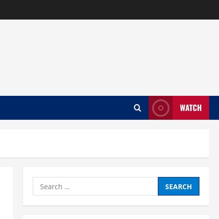
WATCH
Search
for: