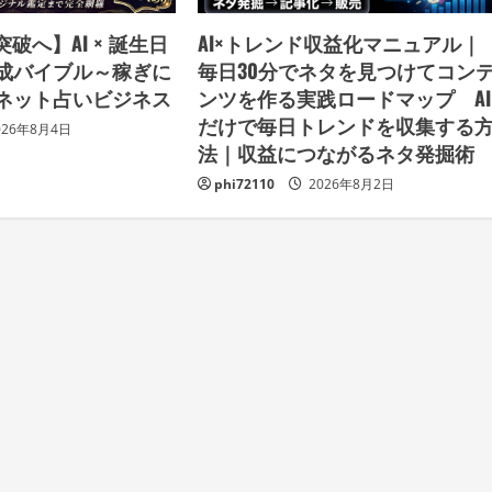
破へ】AI × 誕生日
AI×トレンド収益化マニュアル｜
成バイブル～稼ぎに
毎日30分でネタを見つけてコン
ネット占いビジネス
ンツを作る実践ロードマップ AI
だけで毎日トレンドを収集する
026年8月4日
法｜収益につながるネタ発掘
phi72110
2026年8月2日