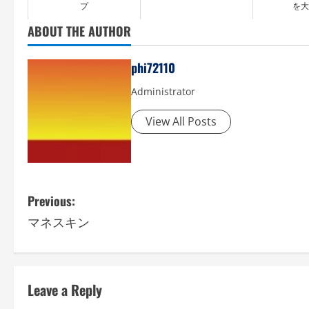
プ
を大
ABOUT THE AUTHOR
phi72110
Administrator
View All Posts
P
Previous:
マネスキン
o
s
t
Leave a Reply