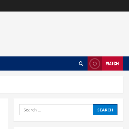
WATCH
Search
for: