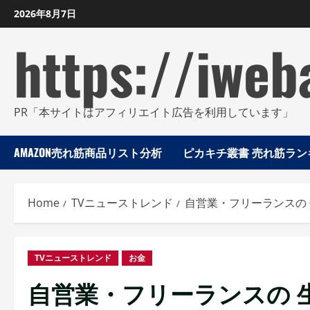
Skip
2026年8月7日
to
https://iweb
content
PR「本サイトはアフィリエイト広告を利用しています」
AMAZON売れ筋商品リスト分析
ピカキチ叢書 売れ筋ランキ
Home
TVニューストレンド
自営業・フリーランスの
TVニューストレンド
お金
自営業・フリーランスの 