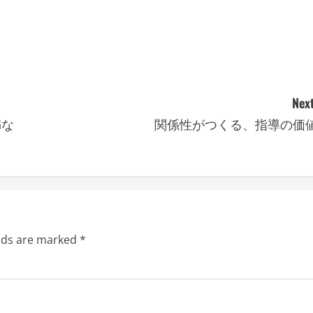
Next
Gな
関係性がつくる、指導の価
elds are marked
*