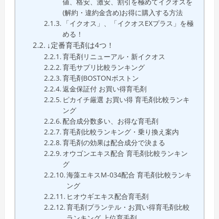
値、格安、激安、割引を極めてイクオスを
(解約・違約金含め)お得に購入する方法
「イクオス」、「イクオスEXプラス」を極
める！
↓定番育毛剤は4つ！
育毛剤リニューアル・新イクオス
育毛サプリ比較ランキング
育毛剤BOSTONボストン
返金保証付 お買い得育毛剤
ピカイチ厳選 お買い得 育毛剤比較ランキ
ング
配合成分数多い、お得な育毛剤
育毛剤比較ランキング・乗り換え案内
育毛剤の効果は配合成分で決まる
オウゴンエキス配合 育毛剤比較ランキン
グ
海藻エキスM-034配合 育毛剤比較ランキ
ング
ヒオウギエキス配合育毛剤
育毛剤プランテル・お買い得育毛剤比較
ランキング 上位育毛剤