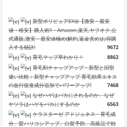
新型ポリピュアEX㊙【激安・最安
値・格安】購入術!!・Amazon,楽天,ヤフオク,公
式通販,激安・最安値極め(解約,返金含め)お得購
入する秘訣!
9672
育毛マップ早わかり！
8862
育毛剤チャップアップ・新型と旧型
違い比較：新型チャップアップ 育毛効果エキス
の血行促進成分追加でパワーアップ!
7468
なぜハゲはバカにされるのか、なぜ
ヤツラはハゲをバカにするのか
6563
ケラスターゼ アドジュネス・育毛成
分、髪ハリコシアップ、白髪予防、高級品で効