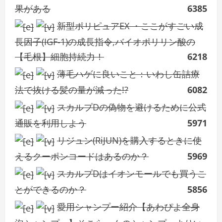
果がある
6385
新型ポリピュアEX ・ここがすごい成
長因子(IGF-1)の成長指令,バイオポリリン酸の
【毛根】細胞持続力！
6218
薄毛ハゲに良いこと：いわし缶詰療
法で抜ける髪の量が減った!?
6082
スカルプDの偽物を避けるために公式
通販を利用しよう
5971
リジュン(RiJUN)を購入するときに使
えるクーポンコードはあるのか？
5969
スカルプDはイオンモールでも買うこ
とができるのか？
5856
愛用シャンプー紹介【あわぴよ全身