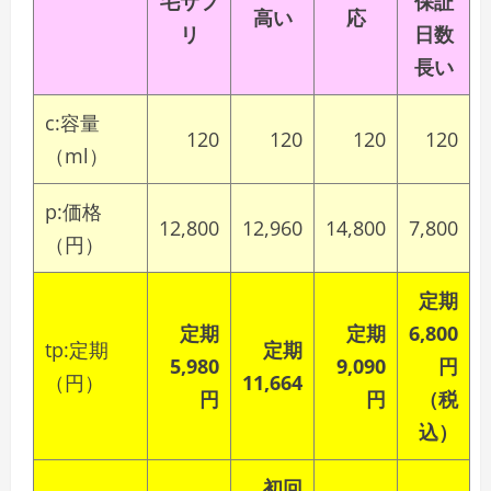
毛サプ
保証
高い
応
リ
日数
長い
c:容量
120
120
120
120
（ml）
p:価格
12,800
12,960
14,800
7,800
（円）
定期
定期
定期
6,800
tp:定期
定期
5,980
9,090
円
（円）
11,664
円
円
（税
込）
初回