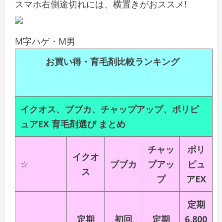
スマホ右側途切れには、横置きがおススメ!
M字ハゲ・M男
お買い得・育毛剤比較ランキング
イクオス、ブブカ、チャップアップ、ポリピ
ュアEX 育毛剤選び まとめ
チャッ
ポリ
イクオ
☆
ブブカ
プアッ
ピュ
ス
プ
アEX
定期
定期
初回
定期
6,800