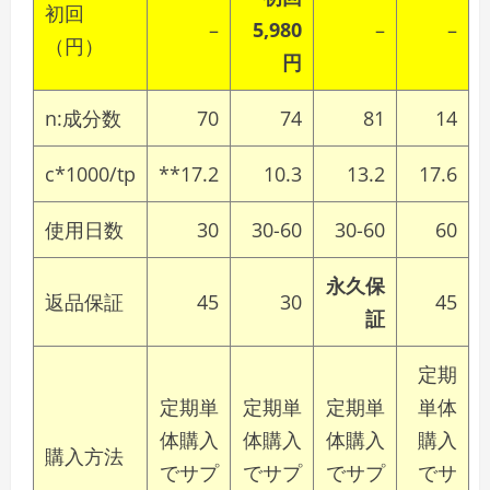
初回
–
5,980
–
–
（円）
円
n:成分数
70
74
81
14
c*1000/tp
**17.2
10.3
13.2
17.6
使用日数
30
30-60
30-60
60
永久保
返品保証
45
30
45
証
定期
定期単
定期単
定期単
単体
体購入
体購入
体購入
購入
購入方法
でサプ
でサプ
でサプ
でサ