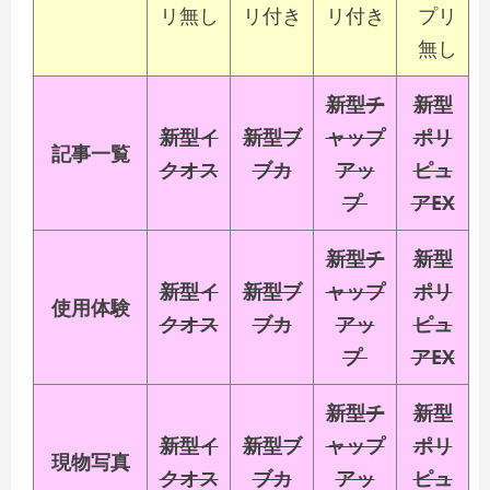
リ無し
リ付き
リ付き
プリ
無し
新型チ
新型
新型イ
新型ブ
ャップ
ポリ
記事一覧
クオス
ブカ
アッ
ピュ
プ
アEX
新型チ
新型
新型イ
新型ブ
ャップ
ポリ
使用体験
クオス
ブカ
アッ
ピュ
プ
アEX
新型チ
新型
新型イ
新型ブ
ャップ
ポリ
現物写真
クオス
ブカ
アッ
ピュ