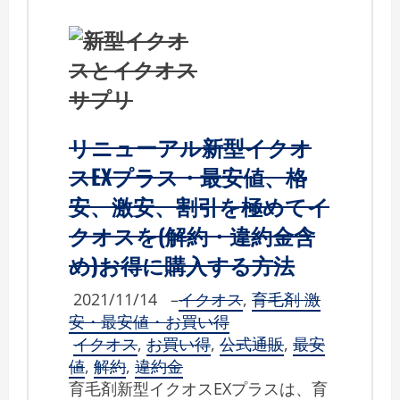
リニューアル新型イクオ
スEXプラス・最安値、格
安、激安、割引を極めてイ
クオスを(解約・違約金含
め)お得に購入する方法
2021/11/14
–
イクオス
,
育毛剤 激
安・最安値・お買い得
イクオス
,
お買い得
,
公式通販
,
最安
値
,
解約
,
違約金
育毛剤新型イクオスEXプラスは、育