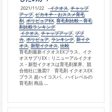
2021/11/22
–
イクオス
,
チャップ
アップ
,
ピカキチ・おススメ育毛
剤
,
ポリピュアEX
,
育毛剤比較・育毛
剤比較ランキング
イクオス
,
チャップアップ
,
ブブ
カ
,
ポリピュア
,
ランキング
,
新イク
オス
,
新型イクオス
,
比較
育毛剤最新イクオスEXプラス、イク
オスサプリEX：リニューアルイクオ
ス・新型イクオスは育毛剤業界、競
合他社に激震!? 育毛剤 イクオスEX
プラス 超ハイコスパ、ハイレベルの
育毛剤 商品 …