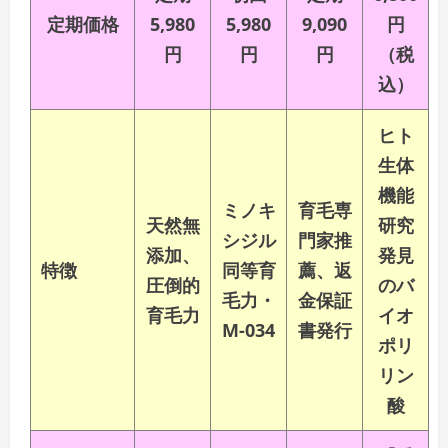
定期価格
5,980
5,980
9,090
円
円
円
円
（税
込）
ヒト
生体
機能
ミノキ
育毛専
天然無
研究
シジル
門家推
添加、
発見
特徴
同等育
薦、返
圧倒的
のバ
毛力・
金保証
育毛力
イオ
M-034
書発行
ポリ
リン
酸