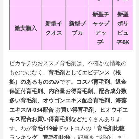
新型チ
新型
新型イ
新型ブ
ャップ
ポリ
激安購入
クオス
ブカ
アッ
ピュ
プ
アEX
ピカキチのおススメ育毛剤は、不確かな情報の
ものではなく、
育毛剤としてエビデンス（根
拠）のあるもののみ
です。
コスパ育毛剤、返金
保証付育毛剤、内容量お得育毛剤、配合成分数
多い育毛剤、オウゴンエキス配合育毛剤、海藻
エキスM-034配合 お買い得育毛剤、ヒオウギエ
キス配合お買い得育毛剤など
たくさんありま
す。わが
育毛119番ドットコム
の「
育毛剤比較
ランキング、育毛剤比較
」記事をご紹介しまし