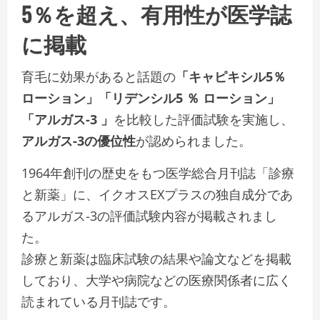
5％を超え、有用性が医学誌
に掲載
育⽑に効果があると話題の
「キャピキシル5％
ローション」「リデンシル5 ％ ローション」
「アルガス-3 」
を⽐較した評価試験を実施し、
アルガス-3の優位性
が認められました。
1964年創刊の歴史をもつ医学総合⽉刊誌「診療
と新薬」に、イクオスEXプラスの独⾃成分であ
るアルガス-3の評価試験内容が掲載されまし
た。
診療と新薬は臨床試験の結果や論⽂などを掲載
しており、⼤学や病院などの医療関係者に広く
読まれている⽉刊誌です。