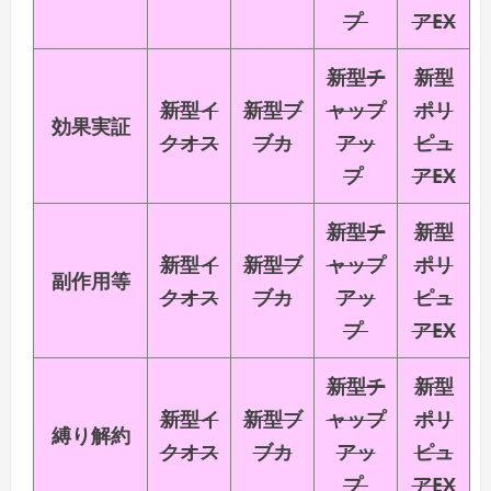
プ
アEX
新型チ
新型
新型イ
新型ブ
ャップ
ポリ
効果実証
クオス
ブカ
アッ
ピュ
プ
アEX
新型チ
新型
新型イ
新型ブ
ャップ
ポリ
副作用等
クオス
ブカ
アッ
ピュ
プ
アEX
新型チ
新型
新型イ
新型ブ
ャップ
ポリ
縛り解約
クオス
ブカ
アッ
ピュ
プ
アEX