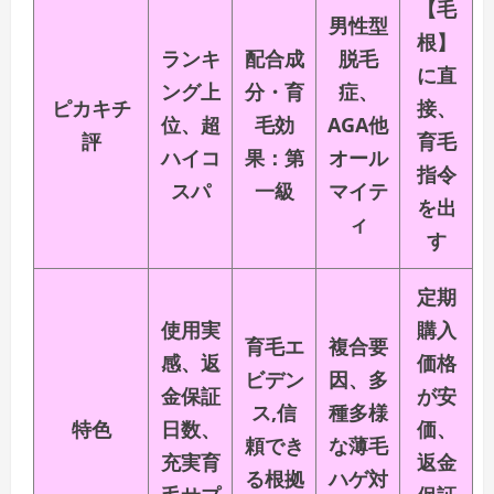
【毛
男性型
根】
ランキ
配合成
脱毛
に直
ング上
分・育
症、
ピカキチ
接、
位、超
毛効
AGA他
評
育毛
ハイコ
果：第
オール
指令
スパ
一級
マイテ
を出
ィ
す
定期
使用実
購入
育毛エ
複合要
感、返
価格
ビデン
因、多
金保証
が安
ス,信
種多様
特色
日数、
価、
頼でき
な薄毛
充実育
返金
る根拠
ハゲ対