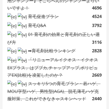
泡シャンプー】そこらへんのシャンプーよりい
いですよ！
4696
育毛促進プラン
4524
育毛Q&A
3792
01 育毛剤の効果と育毛剤の正しい選
び方
3116
➡育毛剤比較ランキング
2828
「リニューアルイクオス・イクオス
EXプラス」はブブカ,チャップアップ,ポリピュ
アEX(比較)を凌駕したのか？
2669
スッキリ5つの育毛プラン・若ハゲ、
MOU字型ハゲ、男性型(AGA)、脱毛薄毛ハゲ克
服対策、これができなきゃスキンヘッド
2440