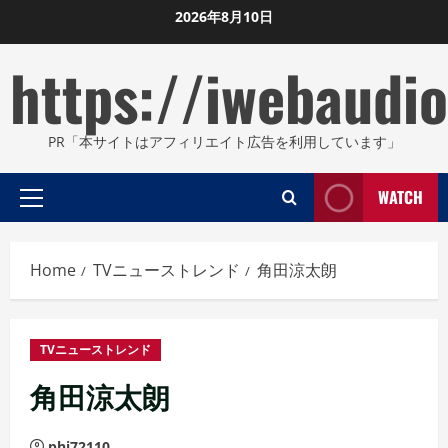
Skip
2026年8月10日
to
https://iwebaudio
content
PR「本サイトはアフィリエイト広告を利用しています」
WATCH
Primary
Menu
Home
TVニューストレンド
角田涼太朗
TVニューストレンド
角田涼太朗
phi72110