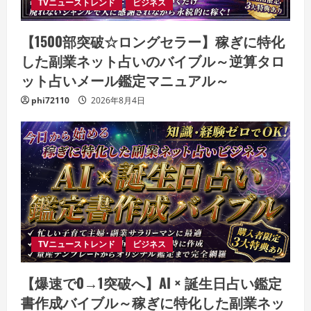
TVニューストレンド
ビジネス
【1500部突破☆ロングセラー】稼ぎに特化
した副業ネット占いのバイブル～逆算タロ
ット占いメール鑑定マニュアル～
phi72110
2026年8月4日
TVニューストレンド
ビジネス
【爆速で0→1突破へ】AI × 誕生日占い鑑定
書作成バイブル～稼ぎに特化した副業ネッ