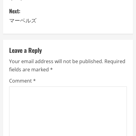
s
Next:
マーベルズ
t
n
a
Leave a Reply
v
Your email address will not be published.
Required
fields are marked
*
i
Comment
*
g
a
t
i