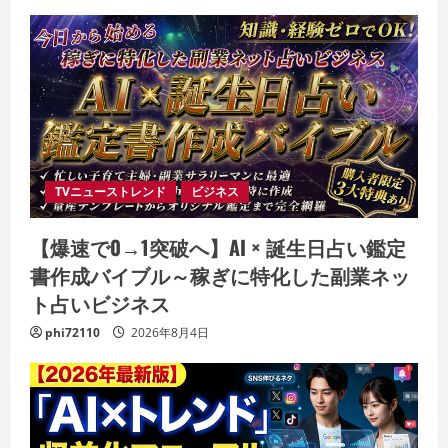
TVニューストレンド
ビジネス
【爆速で0→1突破へ】AI × 誕生日占い鑑定
書作成バイブル～稼ぎに特化した副業ネッ
ト占いビジネス
phi72110
2026年8月4日