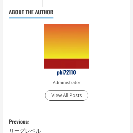
ABOUT THE AUTHOR
phi72110
Administrator
View All Posts
P
Previous:
o
リーグレベル