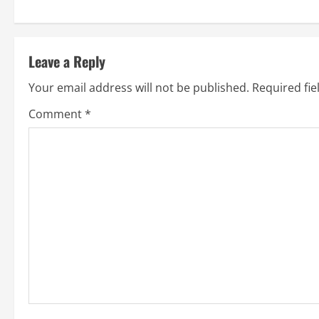
o
s
t
Leave a Reply
n
Your email address will not be published.
Required fi
a
Comment
*
v
i
g
a
t
i