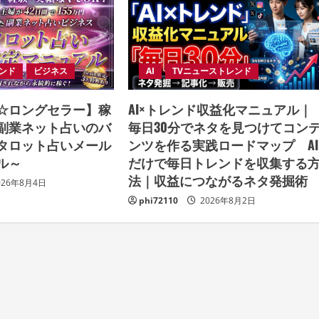
レンド
ビジネス
AI
TVニューストレンド
破☆ロングセラー】稼
AI×トレンド収益化マニュアル｜
副業ネット占いのバ
毎日30分でネタを見つけてコン
タロット占いメール
ンツを作る実践ロードマップ AI
ル～
だけで毎日トレンドを収集する
法｜収益につながるネタ発掘
026年8月4日
phi72110
2026年8月2日