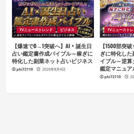
TVニューストレンド
ビジネス
TVニュースト
【爆速で0→1突破へ】AI × 誕生日
【1500部突
占い鑑定書作成バイブル～稼ぎに
ぎに特化した
特化した副業ネット占いビジネス
イブル～逆算
鑑定マニュア
phi72110
2026年8月4日
phi72110
2