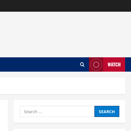
WATCH
Search
for: