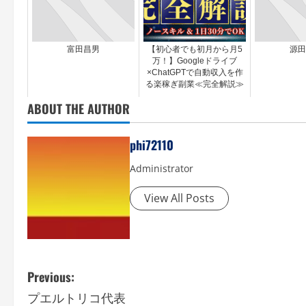
富田昌男
【初心者でも初月から月5
源田
万！】Googleドライブ
×ChatGPTで自動収入を作
る楽稼ぎ副業≪完全解説≫
ABOUT THE AUTHOR
phi72110
Administrator
View All Posts
P
Previous:
プエルトリコ代表