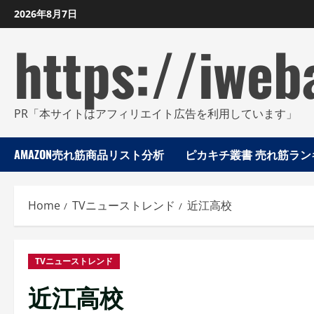
Skip
2026年8月7日
to
https://iweb
content
PR「本サイトはアフィリエイト広告を利用しています」
AMAZON売れ筋商品リスト分析
ピカキチ叢書 売れ筋ランキ
Home
TVニューストレンド
近江高校
TVニューストレンド
近江高校