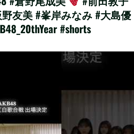
B48 #倉野尾成美
#前田敦子
板野友美 #峯岸みなみ #大島優
20thYear #shorts