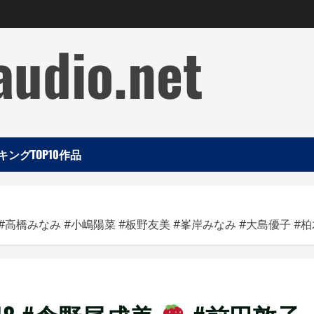
audio.net
ングTOP10作品
高橋みなみ #小嶋陽菜 #板野友美 #峯岸みなみ #大島優子 #柏木由紀 #