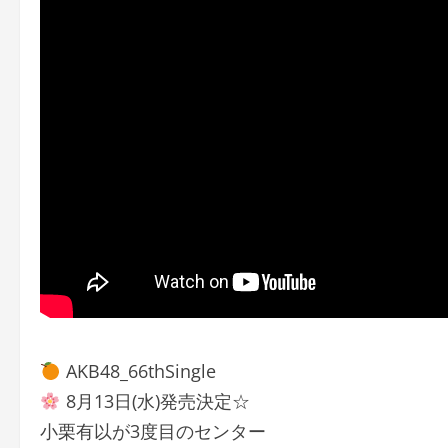
AKB48_66thSingle
8月13日(水)発売決定☆
小栗有以が3度目のセンター