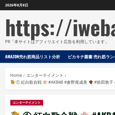
Skip
2026年8月8日
to
https://iweb
content
PR「本サイトはアフィリエイト広告を利用しています」
AMAZON売れ筋商品リスト分析
ピカキチ叢書 売れ筋ランキ
Home
エンターテイメント
① 紅白歌合戦
#AKB48 #倉野尾成美
#前田敦子 #
エンターテイメント