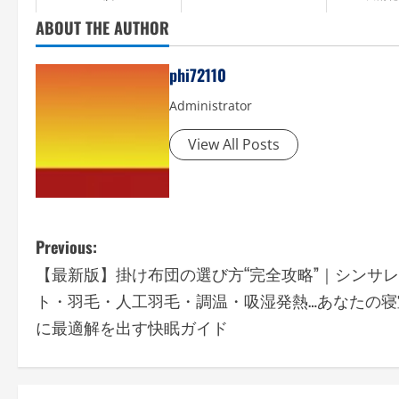
ABOUT THE AUTHOR
phi72110
Administrator
View All Posts
P
Previous:
【最新版】掛け布団の選び方“完全攻略”｜シンサ
o
ト・羽毛・人工羽毛・調温・吸湿発熱…あなたの寝
s
に最適解を出す快眠ガイド
t