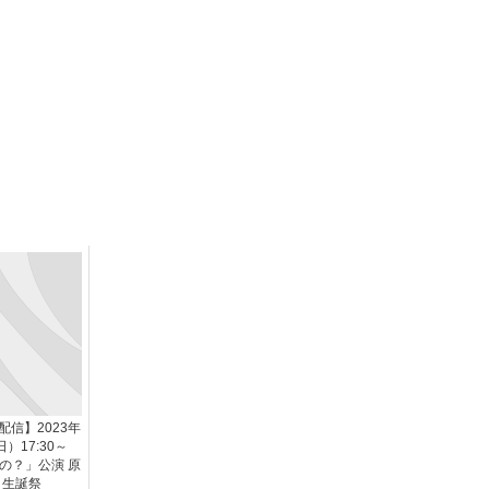
信】2023年
）17:30～
の？」公演 原
 生誕祭