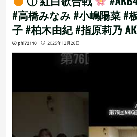
① 紅白歌合戦
#AK
#高橋みなみ #小嶋陽菜 #
子 #柏木由紀 #指原莉乃 AKB48_
phi72110
2025年12月28日