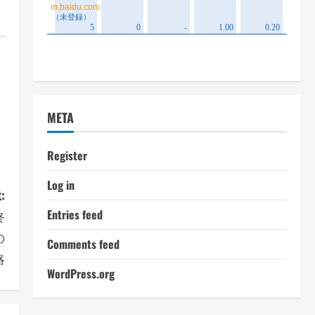
META
Register
Log in
:
Entries feed
終
の
Comments feed
略
WordPress.org