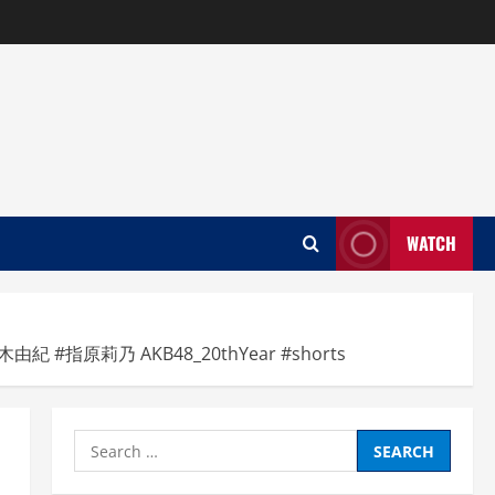
WATCH
指原莉乃 AKB48_20thYear #shorts
Search
for: