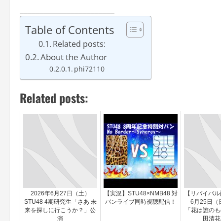
________________________
Table of Contents
Related posts:
About the Author
phi72110
Related posts:
2026年6月27日（土）
【実況】STU48×NMB48 対
【リバイバル配
STU48 4期研究生「さあ 未
バンライブ同時視聴配信！
6月25日（日
来を探しに行こうか？」公
「花は誰のも
演
田清花