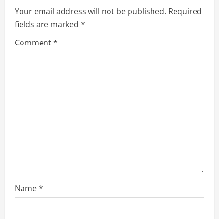
i
Your email address will not be published.
Required
g
fields are marked
*
a
Comment
*
t
i
o
n
Name
*