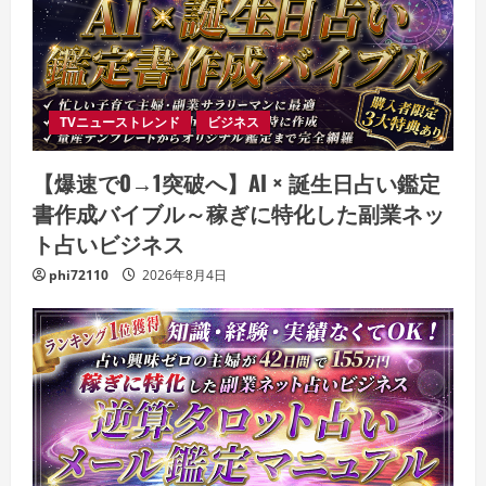
TVニューストレンド
ビジネス
【爆速で0→1突破へ】AI × 誕生日占い鑑定
書作成バイブル～稼ぎに特化した副業ネッ
ト占いビジネス
phi72110
2026年8月4日