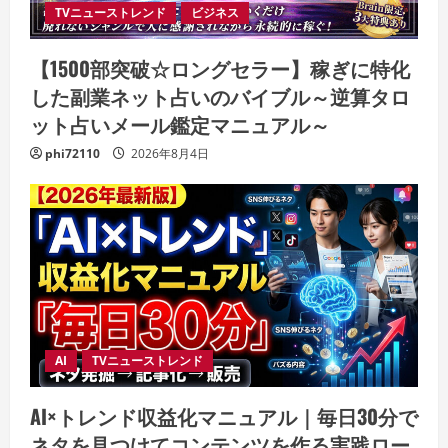
TVニューストレンド
ビジネス
【1500部突破☆ロングセラー】稼ぎに特化
した副業ネット占いのバイブル～逆算タロ
ット占いメール鑑定マニュアル～
phi72110
2026年8月4日
AI
TVニューストレンド
AI×トレンド収益化マニュアル｜毎日30分で
ネタを見つけてコンテンツを作る実践ロー