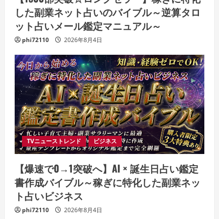
した副業ネット占いのバイブル～逆算タロ
ット占いメール鑑定マニュアル～
phi72110
2026年8月4日
TVニューストレンド
ビジネス
【爆速で0→1突破へ】AI × 誕生日占い鑑定
書作成バイブル～稼ぎに特化した副業ネッ
ト占いビジネス
phi72110
2026年8月4日