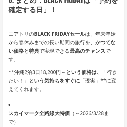
確定する日」！
エアトリの
BLACK FRIDAYセール
は、年末年始
から春休みまでの長い期間の旅行を、
かつてな
い価格と特典
で実現できる
最高のチャンス
で
す。
**沖縄2泊3日18,200円～
という価格は、
「行き
たい！」
という気持ちをすぐに
「現実」**に変
えてくれます。
スカイマーク全路線大特価
（～2026/3/28ま
で）