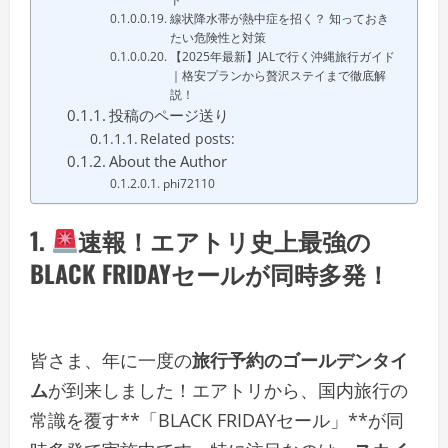
線状降水帯が熱中症を招く？ 知っておき
たい危険性と対策
【2025年最新】JALで行く沖縄旅行ガイド
｜格安プランから贅沢ステイまで徹底解
説！
投稿のページ送り
Related posts:
About the Author
phi72110
1.
速報！エアトリ史上最強の
BLACK FRIDAYセールが同時多発！
皆さま、年に一度の
旅行予約のゴールデンタイ
ム
が到来しました！エアトリから、国内旅行の
常識を覆す**「BLACK FRIDAYセール」**が同