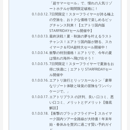
「超サマーセール」で、憧れの人気リゾ
ートホテルが期間限定破格に！
7日間限定！スターフライヤーが誇る極上
の空旅を、おトクな価格で楽しめるビッ
グチャンス到来！【エアトリ国内版
STARFRIDAYセール開催中】
最終決戦！夏・秋旅の夢を叶えるラスト
チャンス！エアトリ国内版が贈る、スカ
イマーク＆FDA超特大セール開催中！
衝撃の特別価格！エアトリで、今年の夏
は憧れの海外へ飛び出そう！
7日間限定！スターフライヤーで夏旅をお
得に快適に｜エアトリ STARFRIDAYセー
ル開催中
エアトリ旅行とリッツカールトン「豪華
なリゾート体験と味覚の冒険をワンパッ
ケージで。」
エアトリプラス の評判、良い 口コミ、悪
い口コミ、メリットとデメリット【徹底
解説】
【衝撃のブラックフライデー】スカイマ
ーク国内ツアー全路線が大特価！年末年
始・春休みを贅沢に過ごす賢い予約ガイ
ド