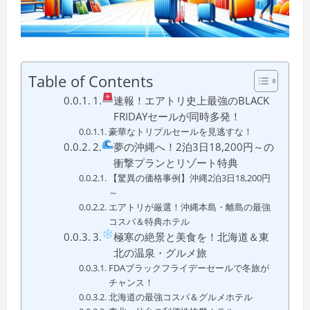
Table of Contents
1.
速報！エアトリ史上最強のBLACK
FRIDAYセールが同時多発！
豪華なトリプルセールを見逃すな！
2.
夢の沖縄へ！2泊3日18,200円～の
衝撃プランとリゾート特典
【驚異の価格事例】沖縄2泊3日18,200円
～
エアトリが厳選！沖縄本島・離島の最強
コスパ＆特典ホテル
3.
極寒の絶景と美食を！北海道＆東
北の温泉・グルメ旅
FDAブラックフライデーセールで冬旅が
チャンス！
北海道の最強コスパ＆グルメホテル