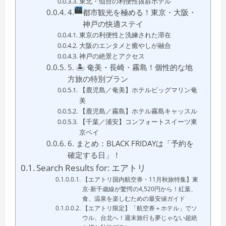
東北・仙台の利便性抜群ホテル
4.
都市観光を極める！東京・大阪・
神戸の快適ステイ
東京の利便性と洗練された滞在
大阪のエンタメと癒やしが融合
神戸の絶景とアクセス
5. 🏝 奄美・長崎・霧島！個性的な地
方旅の特別プラン
【鹿児島／奄美】ホテルビッグマリン奄
美
【鹿児島／霧島】ホテル霧島キャッスル
【千葉／浦安】コンフォートスイーツ東
京ベイ
6. まとめ：BLACK FRIDAYは「予約を
確定する日」！
Search Results for: エアトリ
【エアトリ国内航空券・11月秋旅特集】東
京-新千歳線が驚愕の4,520円から！紅葉、
食、温泉を楽しむための最安値ガイド
【エアトリ限定】「航空券＋ホテル」でソ
ウル、台北へ！週末旅行も夢じゃない超絶