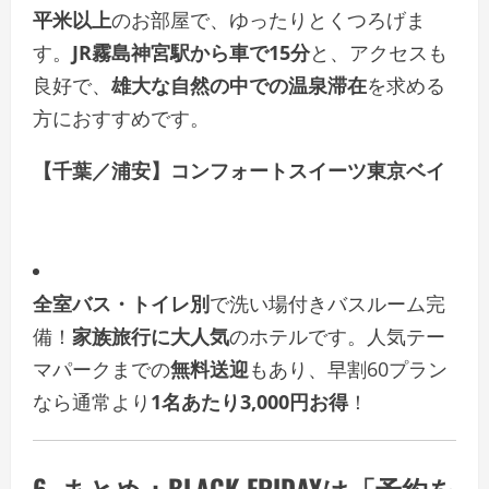
平米以上
のお部屋で、ゆったりとくつろげま
す。
JR霧島神宮駅から車で15分
と、アクセスも
良好で、
雄大な自然の中での温泉滞在
を求める
方におすすめです。
【千葉／浦安】コンフォートスイーツ東京ベイ
全室バス・トイレ別
で洗い場付きバスルーム完
備！
家族旅行に大人気
のホテルです。人気テー
マパークまでの
無料送迎
もあり、早割60プラン
なら通常より
1名あたり3,000円お得
！
6. まとめ：BLACK FRIDAYは「予約を