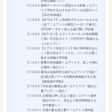
お得な秋旅プラン
国内テーマパーク周辺ホテル特集｜エアト
リで予約するおすすめプラン＆活用ガイド
【2025年秋版】
【8/18まで】人気海外ホテルセールまもな
く終了！エアトリの限定クーポンで最大3
万円OFF｜今すぐ使える旅の賢い予約術
【8/17まで】エアトリクーポンの有効期限
と使い方完全ガイド｜3万円OFFで秋旅がも
っとおトクに！
【エアトリ完全ガイド】秋の海外旅行はセ
ット割で決まり！ソウル、バンコクを賢く
旅する究極の予約術
衝撃の特別価格！エアトリで、秋こそ憧れ
の海外へ旅立とう！
夏休み自由研究も旅行もエアトリで完結！
JAL屋久島ツアー＆沖縄自然体験が大人気
【家族旅行特集】
7月出発が断然お得！エアトリで「憧れの
夏アジア」へ直行！
お客様の声に応えて進化！エアトリ海外
旅行サポート、本日より受付時間拡大＆
年中無休へ！
圧巻の夏を迎え撃て！エアトリ海外版