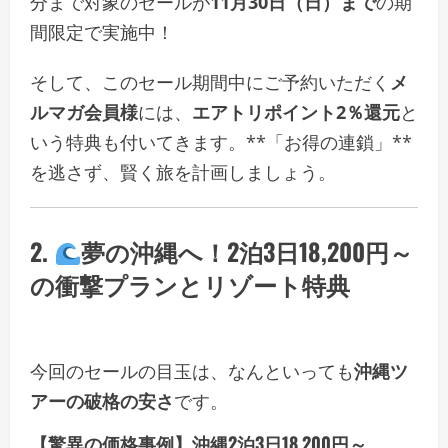
分まで対象のセールが
11月30日（日）まで
の期
間限定で実施中！
そして、このセール期間中にご予約いただく
メ
ルマガ会員様
には、
エアトリポイント2％還元
と
いう特典も付いてきます。**「お得の連鎖」**
を逃さず、賢く旅を計画しましょう。
2.
夢の沖縄へ！2泊3日18,200円～
の衝撃プランとリゾート特典
今回のセールの目玉は、なんといっても
沖縄ツ
アーの破格の安さ
です。
【驚異の価格事例】沖縄2泊3日18,200円～