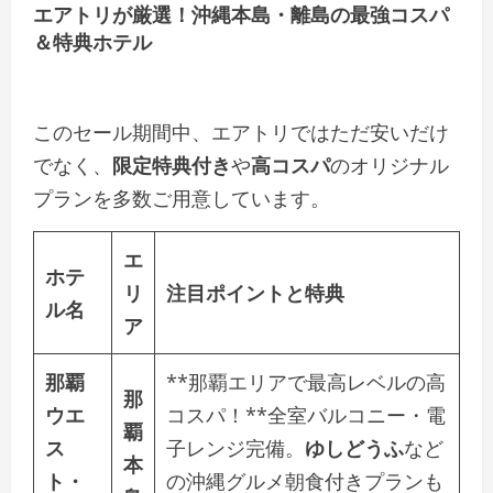
エアトリが厳選！沖縄本島・離島の最強コスパ
＆特典ホテル
このセール期間中、エアトリではただ安いだけ
でなく、
限定特典付き
や
高コスパ
のオリジナル
プランを多数ご用意しています。
エ
ホテ
リ
注目ポイントと特典
ル名
ア
那覇
**那覇エリアで最高レベルの高
那
ウエ
コスパ！**全室バルコニー・電
覇
ス
子レンジ完備。
ゆしどうふ
など
本
ト・
の沖縄グルメ朝食付きプランも