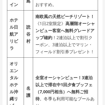
島
イン
おすすめ。
南欧風の天然ビーチリゾート！
ホテ
《1日2室限定》
高層階オーシャ
ル日
読
ンビュー客室へ無料グレードア
航ア
谷
ップ確約
！2連泊以上で割引ク
リビ
村
ーポン、3連泊以上でマリン・
ラ
フィールド割引券プレゼント！
オリ
エン
タル
全室オーシャンビュー！3連泊
ホテ
以上で滞在中1回夕食ブッフェ
名
ル沖
（7,000円相当）へ無料ご招
護
縄リ
待
。冬季も利用可能なプールあ