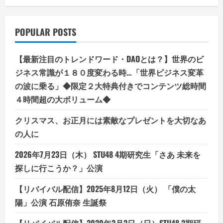
可
能
性
を
引
POPULAR POSTS
き
出
す
「自
【最新注目のトレンドワード・DAOとは？】世界のビ
然
と
ジネス常識が１８０度変わる時…「世界ビジネス変革
科
学
の波に乗る」◆限定２大特典付きでコンテンツ総時間
の
４時間超の大ボリューム◆
融
合
で、
クリスマス、お正月には素敵なプレゼントを大切なあ
頭
皮
の人に
の
健
康
2026年7月23日（木） STU48 4期研究生「さあ 未来を
を
取
探しに行こうか？」公演
り
戻
す」
【リバイバル配信】2025年8月12日（火） 「僕の太
陽」公演 石原侑奈 生誕祭
【リバイバル配信】2020年2月2日（日）STU48 2期研