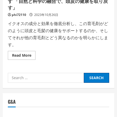
す 「自然と科学の融合で、頭皮の健康を取り戻
す」
phi72110
2023年10月26日
イクオスの成分と効果を徹底分析し、この育毛剤がど
のように頭皮と毛髪の健康をサポートするのか、そし
てそれが他の育毛剤とどう異なるのかを明らかにしま
す。
Read
Read More
more
about
イ
ク
オ
Search
ス
EX
for:
プ
ラ
ス:
育
毛
G&A
の
新
た
な