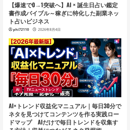
【爆速で0→1突破へ】AI × 誕生日占い鑑定
書作成バイブル～稼ぎに特化した副業ネッ
ト占いビジネス
phi72110
2026年8月4日
AI
TVニューストレンド
AI×トレンド収益化マニュアル｜毎日30分で
ネタを見つけてコンテンツを作る実践ロー
ドマップ AIだけで毎日トレンドを収集す