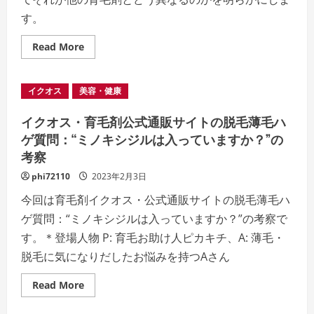
す。
Read
Read More
more
about
イ
ク
イクオス
美容・健康
オ
ス
EX
イクオス・育毛剤公式通販サイトの脱毛薄毛ハ
プ
ラ
ゲ質問：“ミノキシジルは入っていますか？”の
ス:
考察
育
毛
の
phi72110
2023年2月3日
新
た
今回は育毛剤イクオス・公式通販サイトの脱毛薄毛ハ
な
可
ゲ質問：“ミノキシジルは入っていますか？”の考察で
能
性
す。＊登場人物 P: 育毛お助け人ピカキチ、A: 薄毛・
を
引
脱毛に気になりだしたお悩みを持つAさん
き
出
す
Read
Read More
「自
more
然
about
と
イ