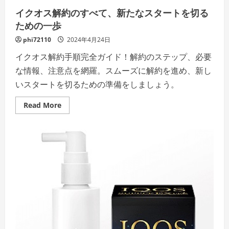
イクオス解約のすべて、新たなスタートを切る
ための一歩
phi72110
2024年4月24日
イクオス解約手順完全ガイド！解約のステップ、必要
な情報、注意点を網羅。スムーズに解約を進め、新し
いスタートを切るための準備をしましょう。
Read
Read More
more
about
イ
ク
オ
ス
解
約
の
す
べ
て、
新
た
な
ス
タ