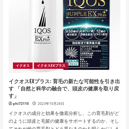
ー
ト
を
切
る
た
め
の
一
歩
イクオス
イクオスEXプラス
イクオスEXプラス: 育毛の新たな可能性を引き出
す 「自然と科学の融合で、頭皮の健康を取り戻
す」
phi72110
2023年10月26日
イクオスの成分と効果を徹底分析し、この育毛剤がど
のように頭皮と毛髪の健康をサポートするのか、そし
てそれが他の育毛剤とどう異なるのかを明らかにしま