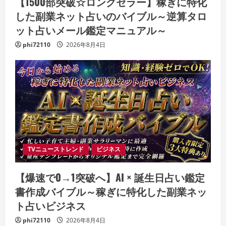
【1500部突破☆ロングセラー】稼ぎに特化
した副業ネット占いのバイブル～逆算タロ
ット占いメール鑑定マニュアル～
phi72110
2026年8月4日
TVニューストレンド
ビジネス
【爆速で0→1突破へ】AI × 誕生日占い鑑定
書作成バイブル～稼ぎに特化した副業ネッ
ト占いビジネス
phi72110
2026年8月4日