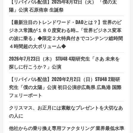
【リバイバル配信】2025年8月12日（火） 「僕の太
ま
で
陽」公演 石原侑奈 生誕祭
使
え
る
【最新注目のトレンドワード・DAOとは？】世界のビ
理
由
ジネス常識が１８０度変わる時…「世界ビジネス変革
と
の波に乗る」◆限定２大特典付きでコンテンツ総時間
は？
４時間超の大ボリューム◆
2026年7月23日（木） STU48 4期研究生「さあ 未来を
探しに行こうか？」公演
【リバイバル配信】2020年2月2日（日）STU48 2期研
究生「僕の太陽」公演 初日公演@広島県 広島港 国際
フェリーポート
クリスマス、お正月には素敵なプレゼントを大切なあ
の人に
他社からの乗り換え専用ファクタリング 業界最低水準