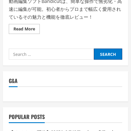
動画編集ソフトBandicutは、簡単な操作で無劣化・高
速に編集が可能。初心者からプロまで幅広く愛用され
ているその魅力と機能を徹底レビュー！
Read
Read More
more
about
動
画
編
Search
集
ソ
for:
フ
ト
Bandicut
の
魅
G&A
力
を
徹
底
解
説！
初
心
者
POPULAR POSTS
か
ら
プ
ロ