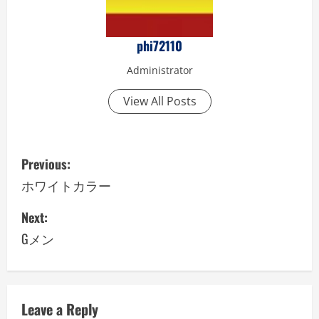
phi72110
Administrator
View All Posts
P
Previous:
o
ホワイトカラー
s
Next:
Gメン
t
n
a
Leave a Reply