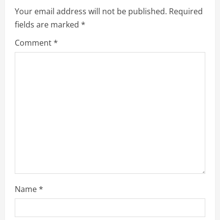
v
Your email address will not be published.
Required
fields are marked
*
i
Comment
*
g
a
t
i
o
n
Name
*