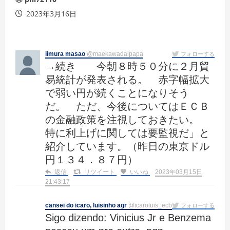
2023年3月16日
iimura masao
@maekawadaipapa
フォローする
→続き 今朝８時５０分に２月貿
易統計が発表される。 赤字幅拡大
で弱い円が続くことになりそう
だ。 ただ、今後についてはＥＣＢ
の金融政策を注視しておきたい。
特に利上げに関しては要監視だ」と
紹介しています。（昨日の東京ドル
円１３４．８７円）
返信
リツイート
いいね
2023年03月15日
21:43:17
cansei do icaro, luisinho agr
@icaroluis_ecb
フォローする
Sigo dizendo: Vinicius Jr e Benzema