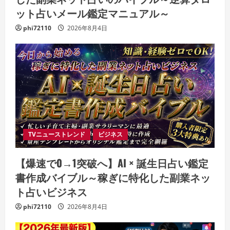
ット占いメール鑑定マニュアル～
phi72110
2026年8月4日
TVニューストレンド
ビジネス
【爆速で0→1突破へ】AI × 誕生日占い鑑定
書作成バイブル～稼ぎに特化した副業ネッ
ト占いビジネス
phi72110
2026年8月4日