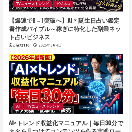
TVニューストレンド
ビジネス
【爆速で0→1突破へ】AI × 誕生日占い鑑定
書作成バイブル～稼ぎに特化した副業ネッ
ト占いビジネス
phi72110
2026年8月4日
AI
TVニューストレンド
AI×トレンド収益化マニュアル｜毎日30分で
ネタを見つけてコンテンツを作る実践ロー