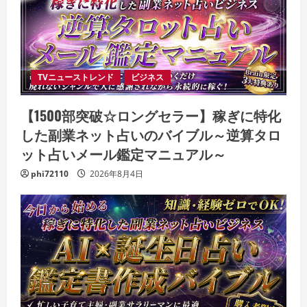
TVニューストレンド
ビジネス
【1500部突破☆ロングセラー】稼ぎに特化
した副業ネット占いのバイブル～逆算タロ
ット占いメール鑑定マニュアル～
phi72110
2026年8月4日