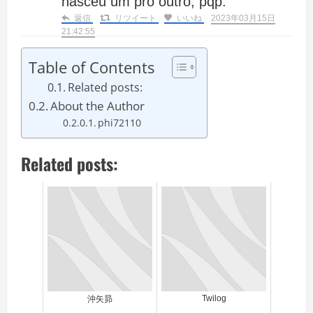
nasceu um pro outro, pqp.
返信
リツイート
いいね
2023年03月15日
21:42:55
Table of Contents
Related posts:
About the Author
phi72110
Related posts:
Twilog
沖矢昴