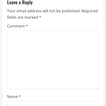
v
Leave a Reply
Your email address will not be published.
Required
i
fields are marked
*
g
Comment
*
a
t
i
o
n
Name
*