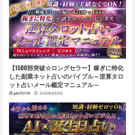
TVニューストレンド
ビジネス
【1500部突破☆ロングセラー】稼ぎに特化
した副業ネット占いのバイブル～逆算タロ
ット占いメール鑑定マニュアル～
phi72110
2026年8月4日