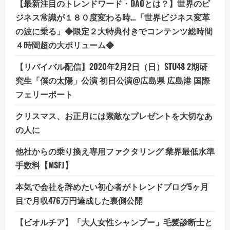
【最新注目のトレンドワード・DAOとは？】世界のビ
ジネス常識が１８０度変わる時…「世界ビジネス変革
の波に乗る」◆限定２大特典付きでコンテンツ総時間
４時間超の大ボリューム◆
【リバイバル配信】2020年2月2日（日）STU48 2期研
究生「僕の太陽」公演 初日公演@広島県 広島港 国際
フェリーポート
クリスマス、お正月には素敵なプレゼントを大切なあ
の人に
他社からの乗り換え専用ファクタリング 業界最低水準
手数料【MSFJ】
本気で会社を辞めたい初心者がトレンドブログ5ヶ月
目で月収476万円達成した裏側公開
【ビオルチア】「大人女性シャンプー」毛髪診断士と