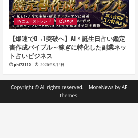
TVニューストレンド
ビジネス
【爆速で0→1突破へ】AI × 誕生日占い鑑定
書作成バイブル～稼ぎに特化した副業ネッ
ト占いビジネス
phi72110
2026年8月4日
Copyright © All rights reserved.
|
MoreNews
by AF
themes.