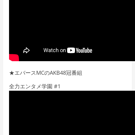
★エバースMCのAKB48冠番組
全力エンタメ学園 #1