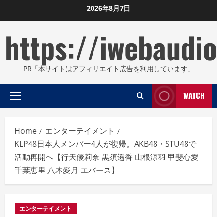
Skip
2026年8月7日
to
https://iwebaudio
content
PR「本サイトはアフィリエイト広告を利用しています」
WATCH
Primary
Menu
Home
エンターテイメント
KLP48日本人メンバー4人が復帰。AKB48・STU48で
活動再開へ【行天優莉奈 黒須遥香 山根涼羽 甲斐心愛
千葉恵里 八木愛月 エバース】
エンターテイメント