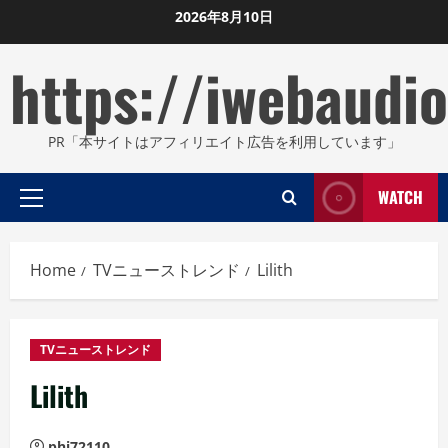
Skip
2026年8月10日
to
https://iwebaudio
content
PR「本サイトはアフィリエイト広告を利用しています」
WATCH
Primary
Menu
Home
TVニューストレンド
Lilith
TVニューストレンド
Lilith
phi72110