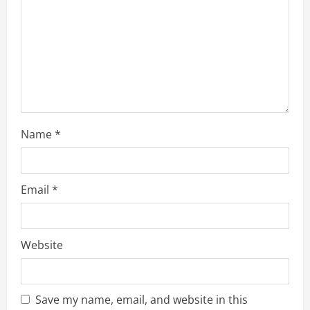
t
i
o
n
Name
*
Email
*
Website
Save my name, email, and website in this