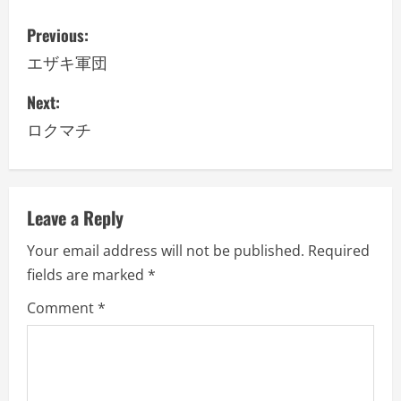
P
Previous:
o
エザキ軍団
s
Next:
ロクマチ
t
n
a
Leave a Reply
v
Your email address will not be published.
Required
fields are marked
*
i
Comment
*
g
a