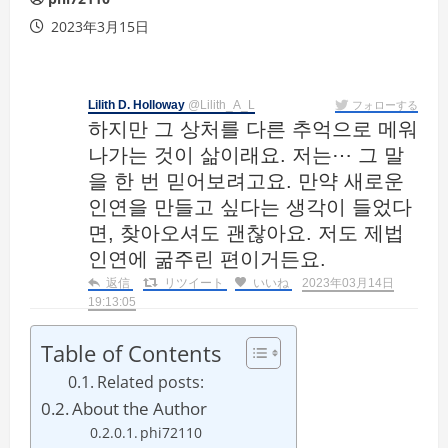
2023年3月15日
Lilith D. Holloway
@Lilith_A_L
フォローする
하지만 그 상처를 다른 추억으로 메워
나가는 것이 삶이래요. 저는⋯ 그 말
을 한 번 믿어보려고요. 만약 새로운
인연을 만들고 싶다는 생각이 들었다
면, 찾아오셔도 괜찮아요. 저도 제법
인연에 굶주린 편이거든요.
返信
リツイート
いいね
2023年03月14日
19:13:05
Table of Contents
Related posts:
About the Author
phi72110