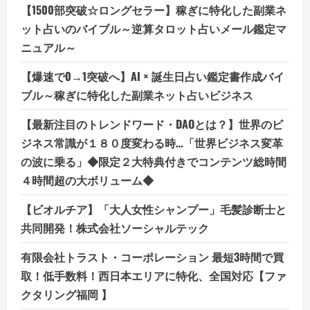
【1500部突破☆ロングセラー】稼ぎに特化した副業ネ
ット占いのバイブル～逆算タロット占いメール鑑定マ
ニュアル～
【爆速で0→1突破へ】AI × 誕生日占い鑑定書作成バイ
ブル～稼ぎに特化した副業ネット占いビジネス
【最新注目のトレンドワード・DAOとは？】世界のビ
ジネス常識が１８０度変わる時…「世界ビジネス変革
の波に乗る」◆限定２大特典付きでコンテンツ総時間
４時間超の大ボリューム◆
【ビオルチア】「大人女性シャンプー」毛髪診断士と
共同開発！株式会社ソーシャルテック
有限会社トラスト・コーポレーション 最短3時間で買
取！低手数料！西日本エリアに特化、全国対応【ファ
クタリング福岡 】