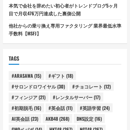
本気で会社を辞めたい初心者がトレンドブログ5ヶ月
目で月収476万円達成した裏側公開
他社からの乗り換え専用ファクタリング 業界最低水準
手数料【MSFJ】
TAGS
#ARASAWA
(15)
#ギフト
(18)
#サロンドロワイヤル
(30)
#チョコレート
(12)
#フィンジア
(21)
#レンタルサーバー
(17)
#初期脱毛
(16)
#英会話
(11)
#英語学習
(24)
AI英会話
(23)
AKB48
(268)
DNS設定
(16)
GMOペパボ
(14)
HKT48
(267)
NGT48
(267)