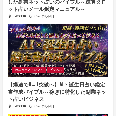
した副業ネット占いのバイブル～逆算タロ
ット占いメール鑑定マニュアル～
phi72110
2026年8月4日
TVニューストレンド
ビジネス
【爆速で0→1突破へ】AI × 誕生日占い鑑定
書作成バイブル～稼ぎに特化した副業ネッ
ト占いビジネス
phi72110
2026年8月4日