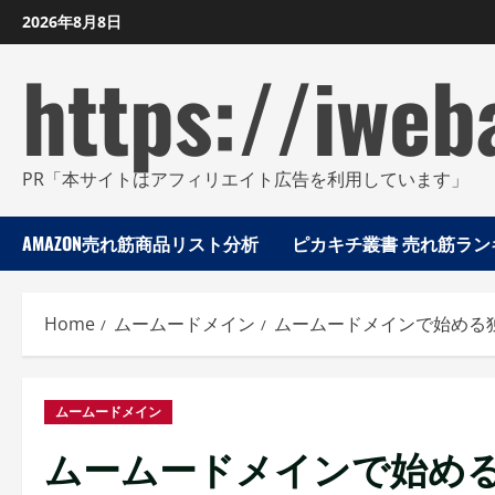
Skip
2026年8月8日
to
https://iweb
content
PR「本サイトはアフィリエイト広告を利用しています」
AMAZON売れ筋商品リスト分析
ピカキチ叢書 売れ筋ランキ
Home
ムームードメイン
ムームードメインで始める独自
ムームードメイン
ムームードメインで始める独