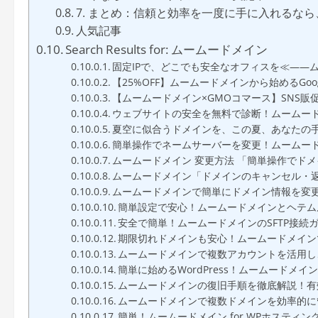
7. まとめ：信頼と効率を一度に手に入れるなら
人気記事
Search Results for: ムームードメイン
固定IPで、どこでも安全なオフィスを≪——
【25%OFF】ムームードメインから始めるGoog
【ムームードメイン×GMOコマース】SNS販
ウェブサイトの安全を無料で診断！ムームード
夏空に似合うドメインを、この夏、あなたの
簡単操作でネームサーバーを変更！ムームー
ムームードメイン 変更方法 「簡単操作でド
ムームードメイン「ドメインのキャンセル・
ムームードメインで簡単にドメイン情報を変
簡単設定で安心！ムームードメインとヘテム
安全で簡単！ムームードメインのSFTP接続ガイド【
期限切れドメインも安心！ムームードメイン
ムームードメインで複数アカウントを活用し
簡単に始めるWordPress！ムームードメイン
ムームードメインの復旧手順を徹底解説！有
ムームードメインで複数ドメインを効率的に
簡単！ムームードメイン for WPホスティング