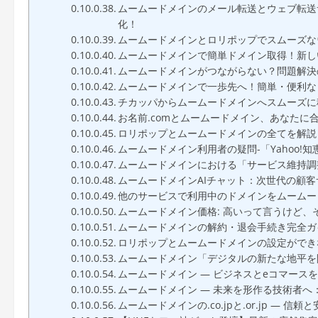
ムームードメインのメール転送とウェブ転送
化！
ムームードメインとロリポップでスムーズな
ムームードメインで簡単ドメイン取得！新し
ムームードメインがつながらない？問題解決
ムームードメインで一歩先へ！簡単・便利な
チカッパからムームードメインへスムーズに移
お名前.comとムームードメイン、あなたに
ロリポップとムームードメインの全てを解説
ムームードメイン利用者の疑問-「Yahoo!
ムームードメインにおける「サービス維持調
ムームードメインAIチャット：次世代の顧
他のサービスで利用中のドメインをムームー
ムームードメイン価格: 高いって言うけど、
ムームードメインの解約・退会手続き完全ガ
ロリポップとムームードメインの設定ができ
ムームードメイン「デジタルの新たな地平を開
ムームードメイン — ビジネスとeコマースを強
ムームードメイン — 未来を形作る技術者へ
ムームードメインの.co.jpと.or.jp — 信