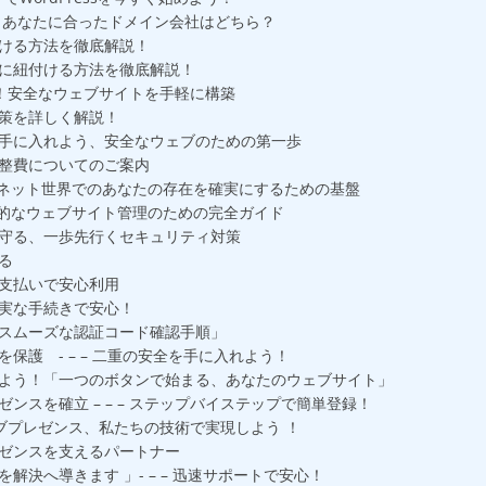
！あなたに合ったドメイン会社はどちら？
ける方法を徹底解説！
に紐付ける方法を徹底解説！
に！安全なウェブサイトを手軽に構築
策を詳しく解説！
手に入れよう、安全なウェブのための第一歩
整費についてのご案内
ーネット世界でのあなたの存在を確実にするための基盤
率的なウェブサイト管理のための完全ガイド
守る、一歩先行くセキュリティ対策
る
支払いで安心利用
実な手続きで安心！
スムーズな認証コード確認手順」
護 - – – 二重の安全を手に入れよう！
よう！「一つのボタンで始まる、あなたのウェブサイト」
スを確立 – – – ステップバイステップで簡単登録！
ウェブプレゼンス、私たちの技術で実現しよう ！
ゼンスを支えるパートナー
決へ導きます 」- – – 迅速サポートで安心！