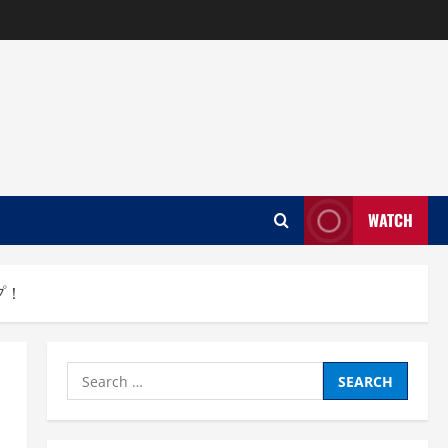
WATCH
プ！
Search
for: