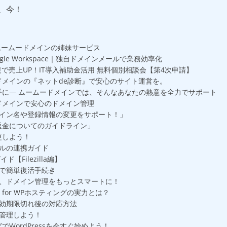
、今！
ムームードメインの姉妹サービス
le Workspace｜独自ドメインメールで業務効率化
促で売上UP！IT導入補助金活用 無料個別相談会【第4次申請】
メインの『ネットde診断』で安心のサイト運営を。
手に— ムームードメインでは、そんなあなたの熱意を全力でサポート
ドメインで安心のドメイン管理
メイン名や登録情報の変更をサポート！」
返金についてのガイドライン」
更しよう！
ルの連携ガイド
Filezilla編】
で簡単復活手続き
、ドメイン管理をもっとスマートに！
 for WPホスティングの実力とは？
効期限切れ後の対応方法
管理しよう！
でWordPressを今すぐ始めよう！