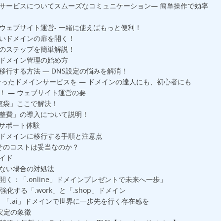
サービスについてスムーズなコミュニケーション— 簡単操作で効率
ウェブサイト運営- 一緒に使えばもっと便利！
いドメインの扉を開く！
のステップを簡単解説！
ドメイン管理の始め方
行する方法 — DNS設定の悩みを解消！
合ったドメインサービスを — ドメインの達人にも、初心者にも
！ — ウェブサイト運営の要
知恵袋」ここで解決！
整費」の導入について説明！
客サポート体験
ドメインに移行する手順と注意点
そのコストは妥当なのか？
イド
ない場合の対処法
く：「.online」ドメインプレゼントで未来へ一歩」
化する「.work」と「.shop」ドメイン
：「.ai」ドメインで世界に一歩先を行く存在感を
頼と安定の象徴