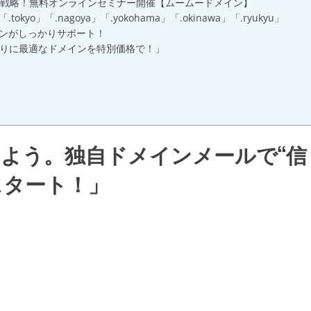
集客戦略！無料オンラインセミナー開催【ムームードメイン】
」「.nagoya」「.yokohama」「.okinawa」「.ryukyu」
ンがしっかりサポート！
まりに最適なドメインを特別価格で！」
よう。独自ドメインメールで“信
スタート！」