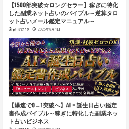
【1500部突破☆ロングセラー】稼ぎに特化
した副業ネット占いのバイブル～逆算タロ
ット占いメール鑑定マニュアル～
phi72110
2026年8月4日
TVニューストレンド
ビジネス
【爆速で0→1突破へ】AI × 誕生日占い鑑定
書作成バイブル～稼ぎに特化した副業ネッ
ト占いビジネス