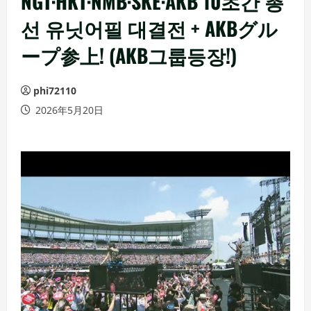
NGT·HKT·NMB·SKE·AKB 10초간 총
선 유닛어필 대결전 + AKBグル
ープ参上! (AKB그룹등장!)
phi72110
2026年5月20日