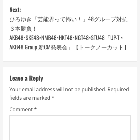
Next:
t
ひろゆき「芸能界って怖い！」48グループ対抗
n
３本勝負！
a
AKB48×SKE48×NMB48×HKT48×NGT48×STU48「UP-T ×
AKB48 Group 新CM発表会」【トークノーカット】
v
i
g
Leave a Reply
a
Your email address will not be published.
Required
fields are marked
*
t
Comment
*
i
o