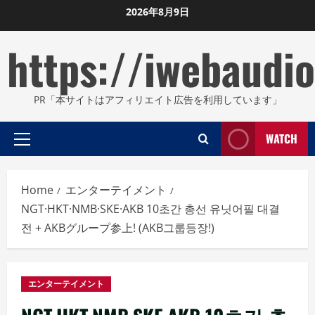
Skip
2026年8月9日
to
https://iwebaudio
content
PR「本サイトはアフィリエイト広告を利用しています」
WATCH
Primary
Menu
Home
エンターテイメント
NGT·HKT·NMB·SKE·AKB 10초간 총선 유닛어필 대결
전 + AKBグループ参上! (AKB그룹등장!)
エンターテイメント