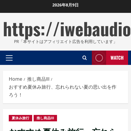
Skip
2026年8月9日
to
https://iwebaudio
content
PR「本サイトはアフィリエイト広告を利用しています」
WATCH
Primary
Menu
Home
推し商品III
おすすめ夏休み旅行、忘れられない夏の思い出を作
ろう！
夏休み旅行
推し商品III