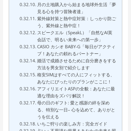
月の土地購入から始まる地球外生活「夢
見る心を持つ冒険者達」
紫外線対策と熱中症対策：しっかり防ご
う、紫外線と熱中症！
スピークエル（SpeakL）「自然なAI英
会話で、明るい未来への第一歩」
CASIO カシオ BABY-G「毎日がアクティ
ブ！あなたの頼れるパートナー」
婚活で成婚させるために自分磨きをする
方法を男女別で紹介します
格安SIMはすべての人にフィットする、
あなたにぴったりのプランがここに！
アフィリエイトASPの全貌：あなたに最
適な理由をズバリ解説！
母の日のギフト: 愛と感謝の絆を深め
る、特別な一日– 心を込めて、ありがと
うを伝える
いちご狩りの楽しみ方：完全ガイド
占い：不思議な世界＆あなたの未来を照