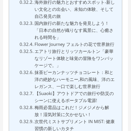
海外旅行の魅力とおすすめスポット-新し
い文化との出会い、未知の体験、そして
自己発見の旅
国内旅行の新たな魅力を発見しよう！
「日本の自然が織りなす風景に、心癒さ
れる時間を」
Flower Journey フェルトの花で世界旅行
エアトリ旅行とリッツカールトン「豪華
なリゾート体験と味覚の冒険をワンパッ
ケージで。」
抹茶ピーカンナッツチョコレート：和と
洋の絶妙なハーモニー,和の風味、洋のエ
レガンス、一口で楽しむ世界旅行
【Suaoki】アウトドアでの旅行や防災の
シーンに使えるポータブル電源!
梅雨必需品はこれだ！ジメジメから解
放！湿気対策に欠かせない！
次世代ミストサプリメント IN MIST: 健康
習慣の新しいカタチ