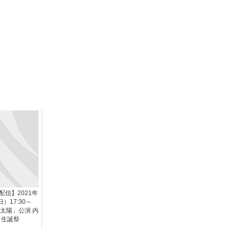
信】2021年
）17:30～
の太陽」公演 内
 生誕祭