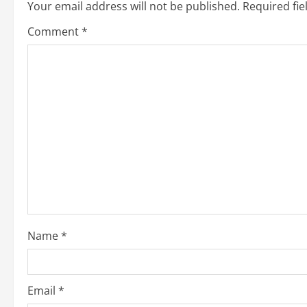
Your email address will not be published.
Required fi
a
Comment
*
v
i
g
a
t
i
o
Name
*
n
Email
*