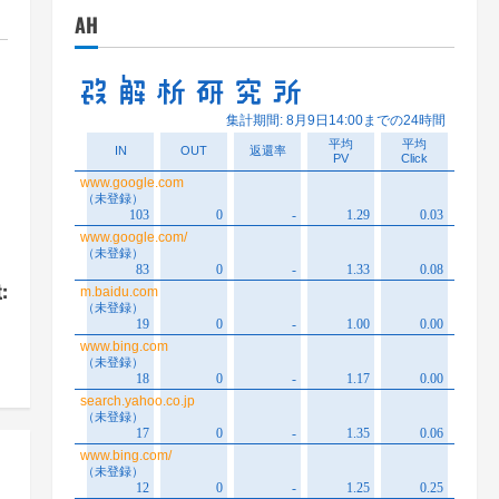
AH
:
！