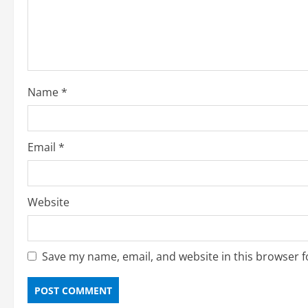
t
i
o
Name
*
n
Email
*
Website
Save my name, email, and website in this browser f