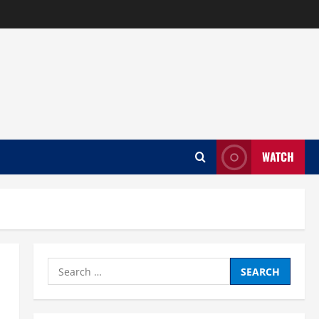
WATCH
Search
for:
」