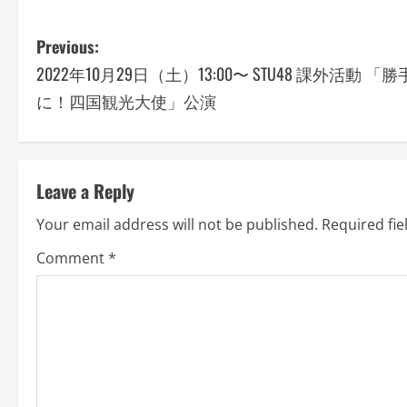
P
Previous:
2022年10月29日（土）13:00〜 STU48 課外活動 「勝
o
に！四国観光大使」公演
s
t
Leave a Reply
n
Your email address will not be published.
Required fi
a
Comment
*
v
i
g
a