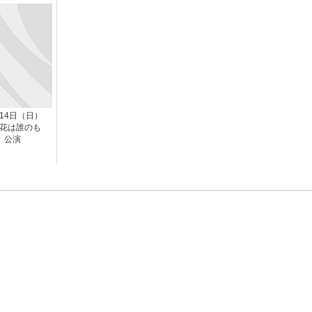
月14日（日）
 「花は誰のも
」公演