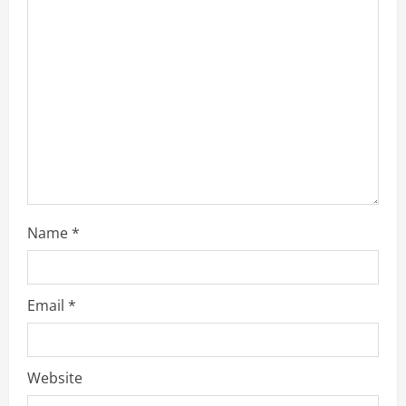
t
i
o
n
Name
*
Email
*
Website