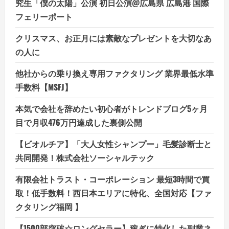
究生「僕の太陽」公演 初日公演@広島県 広島港 国際
フェリーポート
クリスマス、お正月には素敵なプレゼントを大切なあ
の人に
他社からの乗り換え専用ファクタリング 業界最低水準
手数料【MSFJ】
本気で会社を辞めたい初心者がトレンドブログ5ヶ月
目で月収476万円達成した裏側公開
【ビオルチア】「大人女性シャンプー」毛髪診断士と
共同開発！株式会社ソーシャルテック
有限会社トラスト・コーポレーション 最短3時間で買
取！低手数料！西日本エリアに特化、全国対応【ファ
クタリング福岡 】
【1500部突破☆ロングセラー】稼ぎに特化した副業ネ