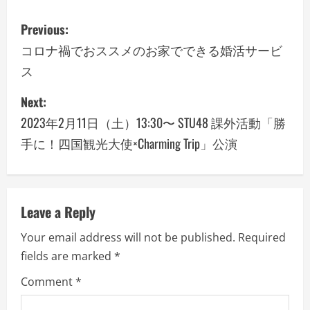
P
Previous:
o
コロナ禍でおススメのお家でできる婚活サービ
ス
s
Next:
t
2023年2月11日（土）13:30〜 STU48 課外活動「勝
n
手に！四国観光大使×Charming Trip」公演
a
v
Leave a Reply
i
Your email address will not be published.
Required
g
fields are marked
*
a
Comment
*