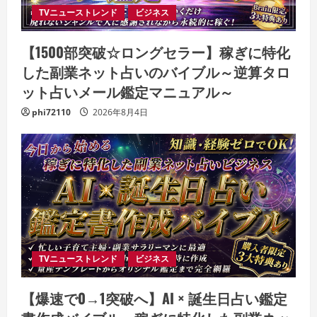
TVニューストレンド
ビジネス
【1500部突破☆ロングセラー】稼ぎに特化
した副業ネット占いのバイブル～逆算タロ
ット占いメール鑑定マニュアル～
phi72110
2026年8月4日
TVニューストレンド
ビジネス
【爆速で0→1突破へ】AI × 誕生日占い鑑定