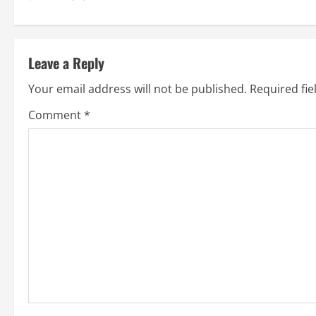
s
t
Leave a Reply
n
Your email address will not be published.
Required fi
a
Comment
*
v
i
g
a
t
i
o