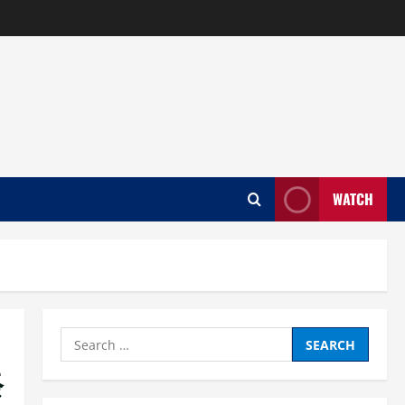
WATCH
Search
for:
祭