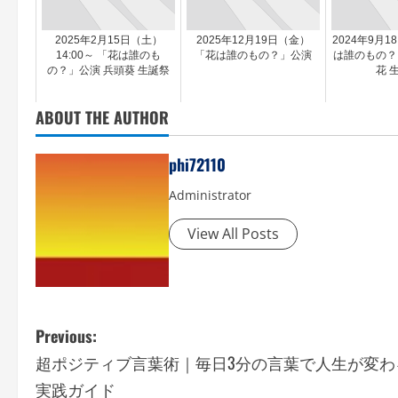
2025年2月15日（土）
2025年12月19日（金）
2024年9月1
14:00～ 「花は誰のも
「花は誰のもの？」公演
は誰のもの？
の？」公演 兵頭葵 生誕祭
花 
ABOUT THE AUTHOR
phi72110
Administrator
View All Posts
P
Previous:
超ポジティブ言葉術｜毎日3分の言葉で人生が変わ
o
実践ガイド