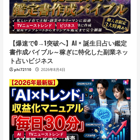
TVニューストレンド
ビジネス
【爆速で0→1突破へ】AI × 誕生日占い鑑定
書作成バイブル～稼ぎに特化した副業ネッ
ト占いビジネス
phi72110
2026年8月4日
AI
TVニューストレンド