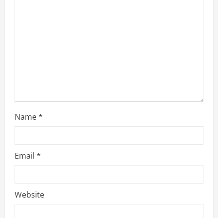
i
o
n
Name
*
Email
*
Website