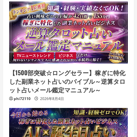
TVニューストレンド
ビジネス
【1500部突破☆ロングセラー】稼ぎに特化
した副業ネット占いのバイブル～逆算タロ
ット占いメール鑑定マニュアル～
phi72110
2026年8月4日