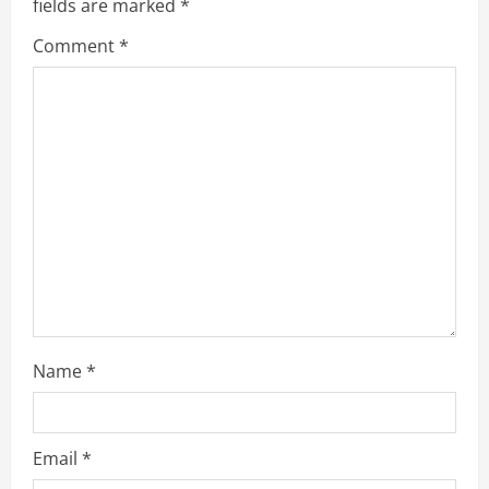
fields are marked
*
g
Comment
*
a
t
i
o
n
Name
*
Email
*