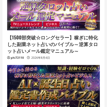
TVニューストレンド
ビジネス
【1500部突破☆ロングセラー】稼ぎに特化
した副業ネット占いのバイブル～逆算タロ
ット占いメール鑑定マニュアル～
phi72110
2026年8月4日