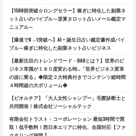
【1500部突破☆ロングセラー】稼ぎに特化した副業ネ
ット占いのバイブル～逆算タロット占いメール鑑定マ
ニュアル～
【爆速で0→1突破へ】AI × 誕生日占い鑑定書作成バイ
ブル～稼ぎに特化した副業ネット占いビジネス
【最新注目のトレンドワード・DAOとは？】世界のビ
ジネス常識が１８０度変わる時…「世界ビジネス変革
の波に乗る」◆限定２大特典付きでコンテンツ総時間
４時間超の大ボリューム◆
【ビオルチア】「大人女性シャンプー」毛髪診断士と
共同開発！株式会社ソーシャルテック
有限会社トラスト・コーポレーション 最短3時間で買
取！低手数料！西日本エリアに特化、全国対応【ファ
クタリング福岡 】