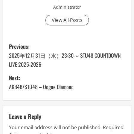
Administrator
View All Posts
P
Previous:
o
2025年12月31日（水）23:30～ STU48 COUNTDOWN
LIVE 2025-2026
s
Next:
t
AKB48/STU48 – Oogoe Diamond
n
a
v
Leave a Reply
Your email address will not be published.
Required
i