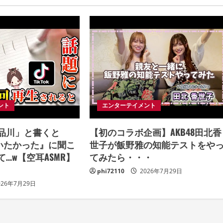
ント
エンターテイメント
品川」と書くと
【初のコラボ企画】AKB48田北香
会いたかった』に聞こ
世子が飯野雅の知能テストをや
…w【空耳ASMR】
てみたら・・・
phi72110
2026年7月29日
026年7月29日