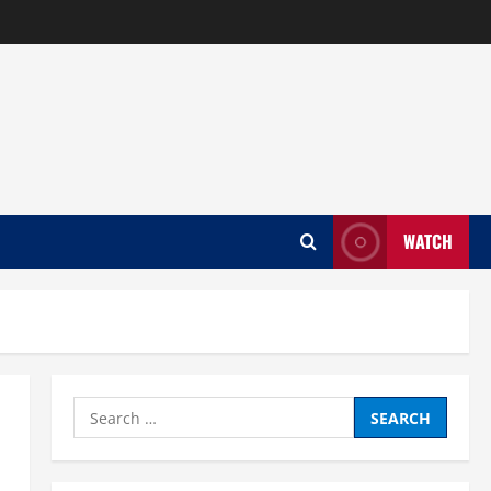
WATCH
Search
for: