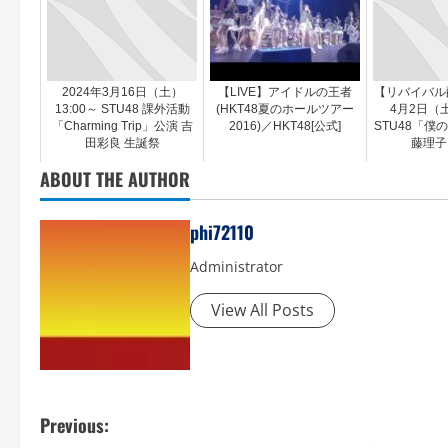
2024年3月16日（土）
【LIVE】アイドルの王者
【リバイバル配
13:00～ STU48 課外活動
(HKT48夏のホールツアー
4月2日（土
「Charming Trip」公演 吉
2016)／HKT48[公式]
STU48「僕
田彩良 生誕祭
藤理子
ABOUT THE AUTHOR
phi72110
Administrator
View All Posts
P
Previous: