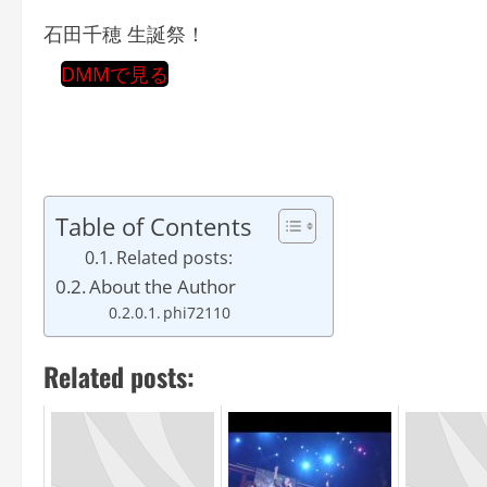
石田千穂 生誕祭！
DMMで見る
Table of Contents
Related posts:
About the Author
phi72110
Related posts: