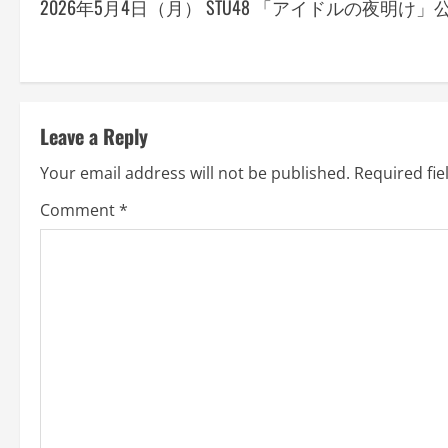
2026年5月4日（月） STU48 「アイドルの夜明け」
o
s
t
Leave a Reply
n
Your email address will not be published.
Required fi
a
Comment
*
v
i
g
a
t
i