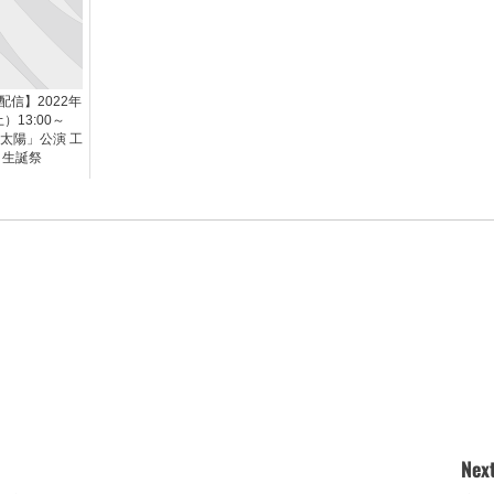
信】2022年
）13:00～
の太陽」公演 工
 生誕祭
Next