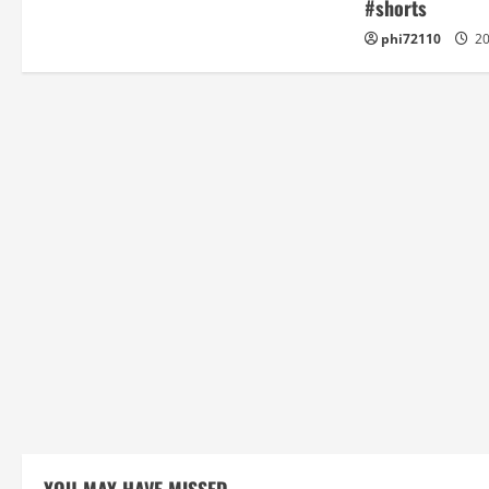
#shorts
phi72110
2