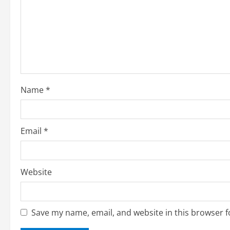
t
i
o
n
Name
*
Email
*
Website
Save my name, email, and website in this browser f