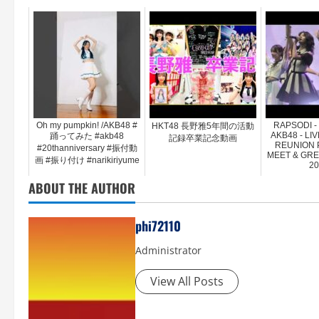
Oh my pumpkin! /AKB48 #
RAPSODI -
HKT48 長野雅5年間の活動
AKB48 - LIV
踊ってみた #akb48
記録卒業記念動画
REUNION 
#20thanniversary #振付動
MEET & GRE
画 #振り付け #narikiriyume
20
ABOUT THE AUTHOR
phi72110
Administrator
View All Posts