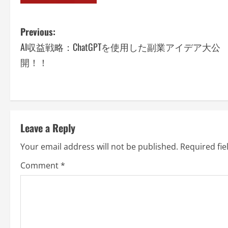
P
Previous:
AI収益戦略：ChatGPTを使用した副業アイデア大公
o
開！！
s
t
n
Leave a Reply
a
Your email address will not be published.
Required fi
v
Comment
*
i
g
a