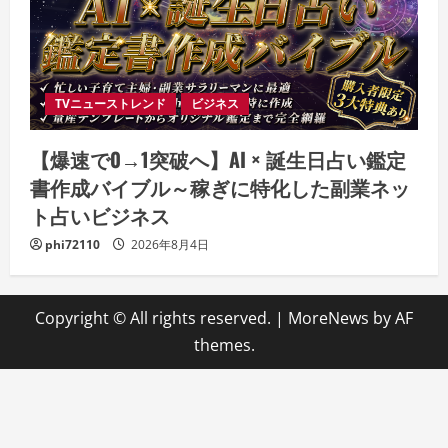
TVニューストレンド
ビジネス
【爆速で0→1突破へ】AI × 誕生日占い鑑定
書作成バイブル～稼ぎに特化した副業ネッ
ト占いビジネス
phi72110
2026年8月4日
Copyright © All rights reserved.
|
MoreNews
by AF
themes.