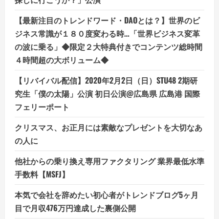
【最新注目のトレンドワード・DAOとは？】世界のビ
ジネス常識が１８０度変わる時…「世界ビジネス変革
の波に乗る」◆限定２大特典付きでコンテンツ総時間
４時間超の大ボリューム◆
【リバイバル配信】2020年2月2日（日）STU48 2期研
究生「僕の太陽」公演 初日公演@広島県 広島港 国際
フェリーポート
クリスマス、お正月には素敵なプレゼントを大切なあ
の人に
他社からの乗り換え専用ファクタリング 業界最低水準
手数料【MSFJ】
本気で会社を辞めたい初心者がトレンドブログ5ヶ月
目で月収476万円達成した裏側公開