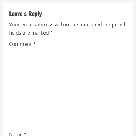
v
Leave a Reply
i
Your email address will not be published.
Required
g
fields are marked
*
a
Comment
*
t
i
o
n
Name
*