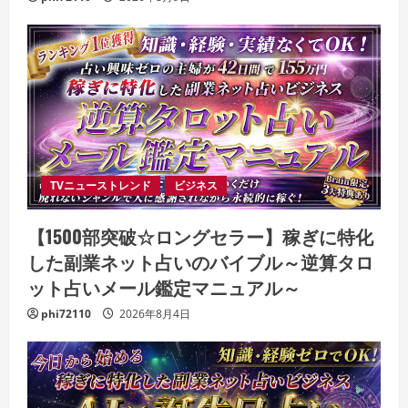
TVニューストレンド
ビジネス
【1500部突破☆ロングセラー】稼ぎに特化
した副業ネット占いのバイブル～逆算タロ
ット占いメール鑑定マニュアル～
phi72110
2026年8月4日