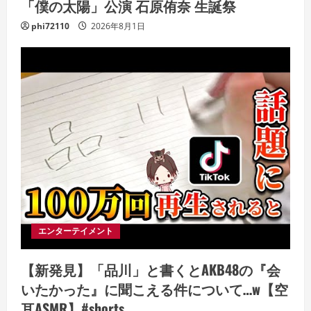
「僕の太陽」公演 石原侑奈 生誕祭
phi72110
2026年8月1日
エンターテイメント
【新発見】「品川」と書くとAKB48の『会
いたかった』に聞こえる件について…w【空
耳ASMR】#shorts