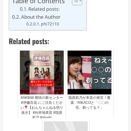
Table of Contents
Related posts:
About the Author
phi72110
Related posts:
#AKB48 期待の新センター
指原莉乃が本音の発言！夏
#伊藤百花 にご注目くださ
菜、RIKACOと「〇〇の
い
【おんちゃんねる切り
毛、剃ってる？」
抜き】 #向井地美音 #指原
莉乃 #shorts