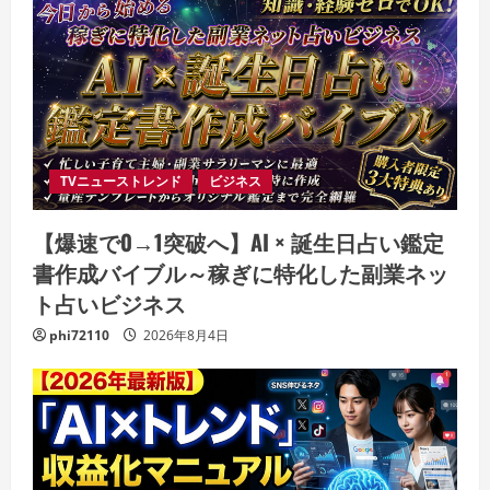
TVニューストレンド
ビジネス
【爆速で0→1突破へ】AI × 誕生日占い鑑定
書作成バイブル～稼ぎに特化した副業ネッ
ト占いビジネス
phi72110
2026年8月4日