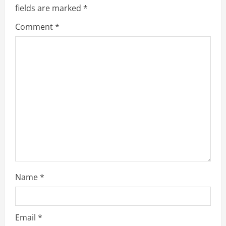
g
fields are marked
*
a
Comment
*
t
i
o
n
Name
*
Email
*