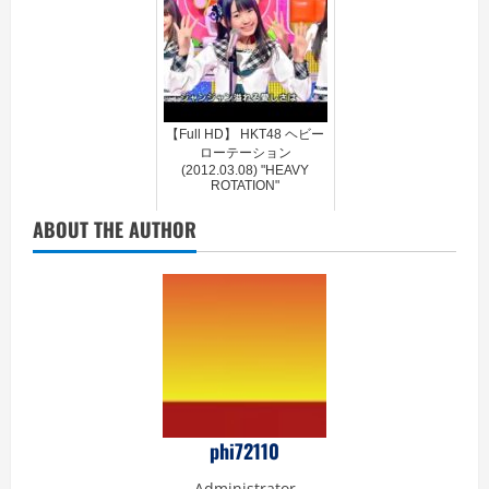
【Full HD】 HKT48 ヘビー
ローテーション
(2012.03.08) "HEAVY
ROTATION"
ABOUT THE AUTHOR
phi72110
Administrator