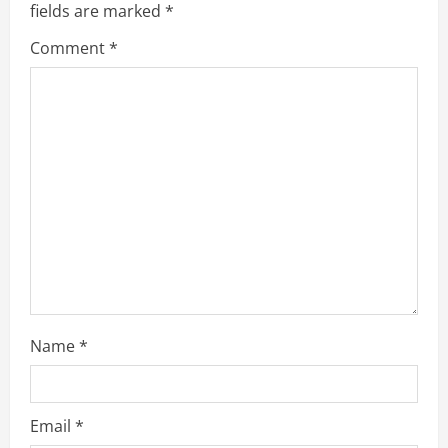
g
fields are marked
*
a
Comment
*
t
i
o
n
Name
*
Email
*