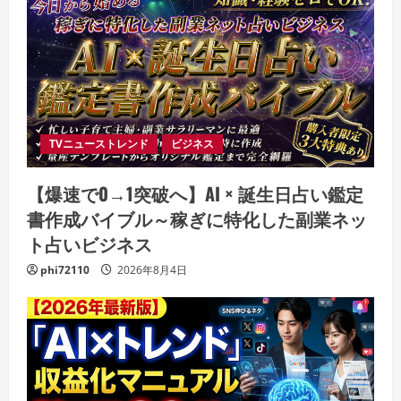
TVニューストレンド
ビジネス
【爆速で0→1突破へ】AI × 誕生日占い鑑定
書作成バイブル～稼ぎに特化した副業ネッ
ト占いビジネス
phi72110
2026年8月4日