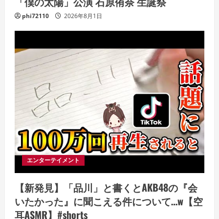
「僕の太陽」公演 石原侑奈 生誕祭
phi72110
2026年8月1日
エンターテイメント
【新発見】「品川」と書くとAKB48の『会
いたかった』に聞こえる件について…w【空
耳ASMR】#shorts