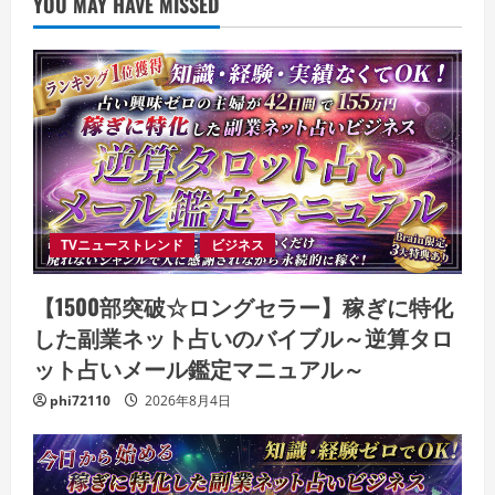
YOU MAY HAVE MISSED
TVニューストレンド
ビジネス
【1500部突破☆ロングセラー】稼ぎに特化
した副業ネット占いのバイブル～逆算タロ
ット占いメール鑑定マニュアル～
phi72110
2026年8月4日