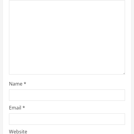
t
i
o
n
Name
*
Email
*
Website