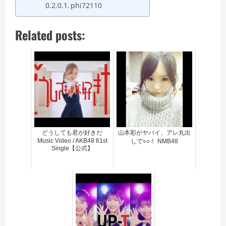
phi72110
Related posts:
どうしても君が好きだ
山本彩がヤバイ、アレ丸出
Music Video / AKB48 61st
しで○○！ NMB48
Single【公式】