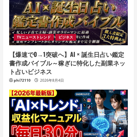
TVニューストレンド
ビジネス
【爆速で0→1突破へ】AI × 誕生日占い鑑定
書作成バイブル～稼ぎに特化した副業ネッ
ト占いビジネス
phi72110
2026年8月4日