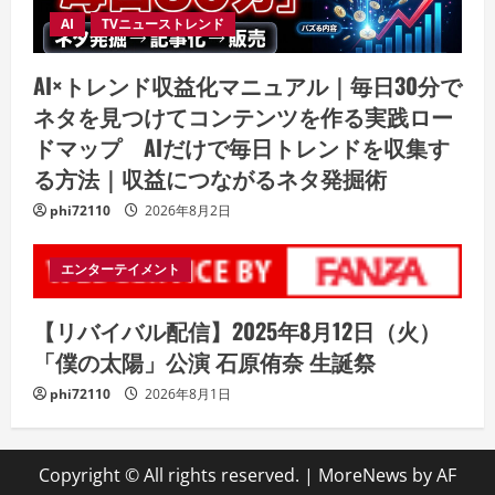
AI
TVニューストレンド
AI×トレンド収益化マニュアル｜毎日30分で
ネタを見つけてコンテンツを作る実践ロー
ドマップ AIだけで毎日トレンドを収集す
る方法｜収益につながるネタ発掘術
phi72110
2026年8月2日
エンターテイメント
【リバイバル配信】2025年8月12日（火）
「僕の太陽」公演 石原侑奈 生誕祭
phi72110
2026年8月1日
Copyright © All rights reserved.
|
MoreNews
by AF