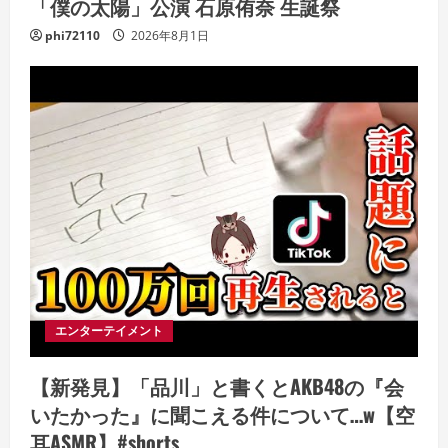
「僕の太陽」公演 石原侑奈 生誕祭
phi72110
2026年8月1日
エンターテイメント
【新発見】「品川」と書くとAKB48の『会
いたかった』に聞こえる件について…w【空
耳ASMR】#shorts