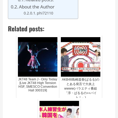
About the Author
phi72110
Related posts:
JKT48 Team J - Only Today
AKB48島崎遥香(ぱるる)の
[Live JKT48 High Tension
とある発言で大炎上
HSF, SMESCO Convention
wwww(バラエティ番組
Hall 300319]
「淳・ぱるるの○○バイ
ト！」)