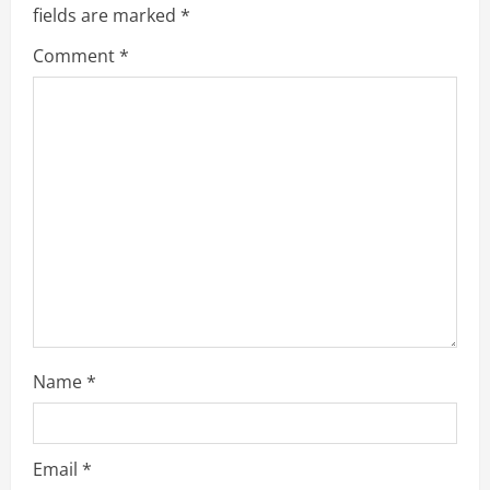
a
fields are marked
*
Comment
*
t
i
o
n
Name
*
Email
*