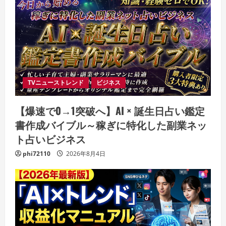
TVニューストレンド
ビジネス
【爆速で0→1突破へ】AI × 誕生日占い鑑定
書作成バイブル～稼ぎに特化した副業ネッ
ト占いビジネス
phi72110
2026年8月4日